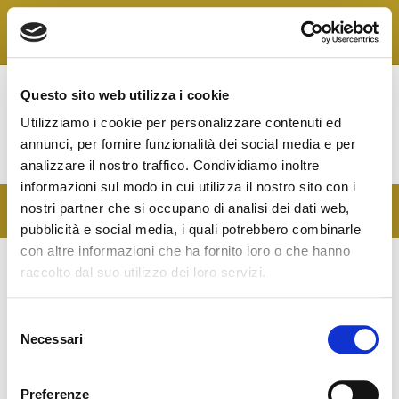
Skip
to
Federazione Italiana
content
FIAIP
Agenti Immobiliari
Professionali
Questo sito web utilizza i cookie
Collegio Regionale
Utilizziamo i cookie per personalizzare contenuti ed
emergenza Covid19
annunci, per fornire funzionalità dei social media e per
analizzare il nostro traffico. Condividiamo inoltre
informazioni sul modo in cui utilizza il nostro sito con i
nostri partner che si occupano di analisi dei dati web,
pubblicità e social media, i quali potrebbero combinarle
con altre informazioni che ha fornito loro o che hanno
raccolto dal suo utilizzo dei loro servizi.
S
Necessari
e
l
e
Preferenze