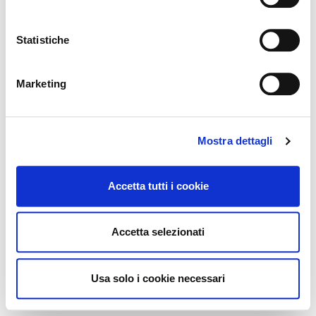
z
i
o
Statistiche
n
e
Marketing
d
e
l
Mostra dettagli
c
o
n
Accetta tutti i cookie
s
e
n
Accetta selezionati
s
o
Usa solo i cookie necessari