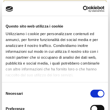
RINNOVO ANNUALE A MEZZO BONIFICO
BANCARIO QUOTA ASSOCIATIVA
Questo sito web utilizza i cookie
FEDERATIVA + QUOTA ASSOCIATIVA
Utilizziamo i cookie per personalizzare contenuti ed
CATASTO 2026
annunci, per fornire funzionalità dei social media e per
analizzare il nostro traffico. Condividiamo inoltre
È possibile rinnovare la propria adesione a Fiaip e
informazioni sul modo in cui utilizza il nostro sito con i
versare la quota associativa catasto effettuando un
nostri partner che si occupano di analisi dei dati web,
bonifico bancario.
pubblicità e social media, i quali potrebbero combinarle
con altre informazioni che ha fornito loro o che hanno
Beneficiario:
FEDERAZIONE ITALIANA AGENTI
raccolto dal suo utilizzo dei loro servizi.
IMMOBILIARI
IBAN:
IT 65 N 05034 03210 000000000511
Causale:
Codice Associato* – Rinnovo quota
S
Associativa e quota Catasto 2026
Necessari
e
l
* in mancanza della specifica del proprio codice associato
non potrà essere garantita la registrazione del pagamento
e
Preferenze