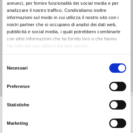
annunci, per fornire funzionalità dei social media e per
analizzare il nostro traffico. Condividiamo inoltre
informazioni sul modo in cui utilizza il nostro sito con i
nostri partner che si occupano di analisi dei dati web,
pubblicità e social media, i quali potrebbero combinarle
con altre informazioni che ha fornito loro o che hanno
raccolto dal suo utilizzo dei loro servizi.
S
Necessari
e
l
e
Preferenze
z
| Powered by
Esri
| © Fiaip.it | Map data ©
OpenStreetMap
contributors,
CC-BY-SA
, ©
i
o
Statistiche
AGENTI FIAIP
n
DI ZONA
e
Marketing
d