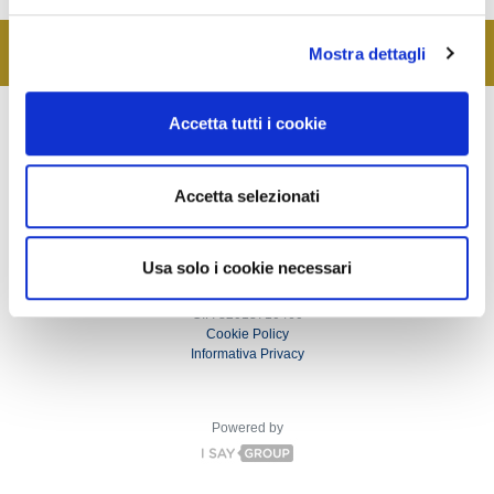
e
l
Mostra dettagli
c
o
n
Accetta tutti i cookie
s
e
n
Accetta selezionati
s
o
Usa solo i cookie necessari
© Copyright FIAIP
C.F. 82013710460
Cookie Policy
Informativa Privacy
Powered by