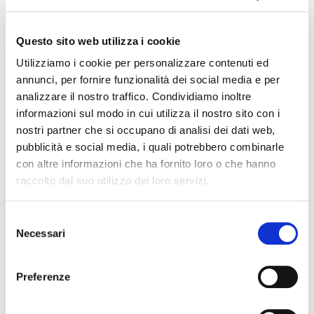
ALBRIZIO FRANCESCO
CONSIGLIERE PROVINCIALE CASERTA
:
CHIANESE VITTORIO
Questo sito web utilizza i cookie
CONSIGLIERE PROVINCIALE CASERTA
:
Utilizziamo i cookie per personalizzare contenuti ed
GENTILE FILOMENA
annunci, per fornire funzionalità dei social media e per
analizzare il nostro traffico. Condividiamo inoltre
CONSIGLIERE PROVINCIALE CASERTA
:
GUIDA TIZIANA
informazioni sul modo in cui utilizza il nostro sito con i
nostri partner che si occupano di analisi dei dati web,
DELEGATO PROVINCIALE OSSERVATORIO IMM.RE-AGENZIA
ENTRATE CASERTA
:
pubblicità e social media, i quali potrebbero combinarle
BENFORMATO MICHELE
con altre informazioni che ha fornito loro o che hanno
raccolto dal suo utilizzo dei loro servizi.
CONSIGLIERE PROVINCIALE CASERTA
:
PETITO ANNUNZIATA
S
DELEGATO PROVINCIALE CREDITO IMM.RE RAPPORTI AUXILIA
FINANCE CASERTA
:
Necessari
e
GUIDA TIZIANA
l
DELEGATO PROVINCIALE OSSERVATORIO IMMOBILIARE
e
Preferenze
TURISTICO CASERTA
:
z
BENFORMATO MICHELE
i