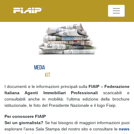
Skip
to
Federazione Italiana
content
FIAIP
Agenti Immobiliari
Professionali
Media
Kit
I documenti e le informazioni principali sulla
FIAIP – Federazione
Italiana Agenti Immobiliari Professionali
scaricabili e
consultabili anche in mobilità: l’ultima edizione della brochure
istituzionale, le foto del Presidente Nazionale e il logo Fiaip.
Per conoscere FIAIP
Sei un giornalista?
Se hai bisogno di maggiori informazioni puoi
esplorare l’area Sala Stampa del nostro sito e consultare le
news