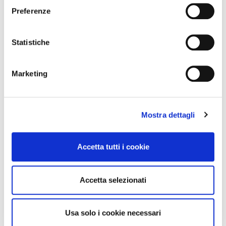
e
Preferenze
z
i
o
Statistiche
n
e
Marketing
Scarica il Logo nei vari formati
d
e
Brochure
l
Istituzionale
Mostra dettagli
c
o
n
Accetta tutti i cookie
s
e
n
Accetta selezionati
s
o
Usa solo i cookie necessari