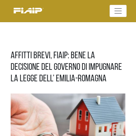
Skip
to
Federazione Italiana
content
FIAIP
Agenti Immobiliari
Professionali
Affitti brevi, FIAIP: Bene la
decisione del Governo di impugnare
la legge dell’ Emilia-Romagna