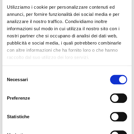
Utilizziamo i cookie per personalizzare contenuti ed
annunci, per fornire funzionalità dei social media e per
UFFICIO
analizzare il nostro traffico. Condividiamo inoltre
informazioni sul modo in cui utilizza il nostro sito con i
nostri partner che si occupano di analisi dei dati web,
pubblicità e social media, i quali potrebbero combinarle
con altre informazioni che ha fornito loro o che hanno
STAMPA FIAIP
raccolto dal suo utilizzo dei loro servizi.
Vincenzo Campo - Capo Ufficio Stampa, PR e Media
Relations Manager.
S
Necessari
e
Via Sardegna 50 - 00187 ROMA
l
Telefono: (+39) 06.45.23.18.25
Mobile: (+39) 340 79.50.619
e
Preferenze
E-mail: ufficiostampa@fiaipmail.it
z
i
Invia
o
Statistiche
una email
n
e