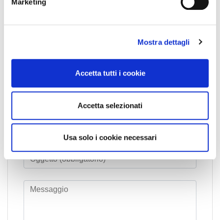
Marketing
d
e
l
Mostra dettagli
c
o
n
Accetta tutti i cookie
s
e
n
Accetta selezionati
s
o
Usa solo i cookie necessari