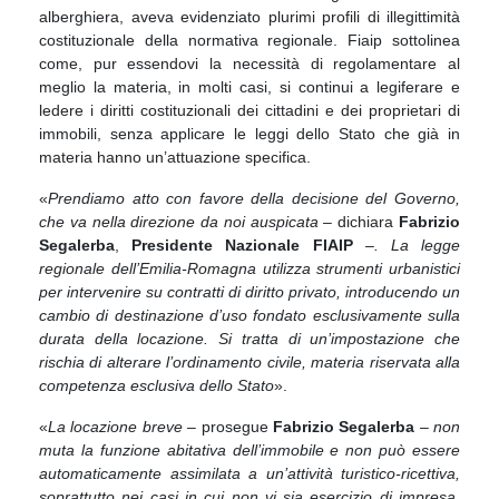
alberghiera, aveva evidenziato plurimi profili di illegittimità
costituzionale della normativa regionale. Fiaip sottolinea
come, pur essendovi la necessità di regolamentare al
meglio la materia, in molti casi, si continui a legiferare e
ledere i diritti costituzionali dei cittadini e dei proprietari di
immobili, senza applicare le leggi dello Stato che già in
materia hanno un’attuazione specifica.
«
Prendiamo atto con favore della decisione del Governo,
che va nella direzione da noi auspicata –
dichiara
Fabrizio
Segalerba
,
Presidente Nazionale FIAIP
–. La legge
regionale dell’Emilia-Romagna utilizza strumenti urbanistici
per intervenire su contratti di diritto privato, introducendo un
cambio di destinazione d’uso fondato esclusivamente sulla
durata della locazione. Si tratta di un’impostazione che
rischia di alterare l’ordinamento civile, materia riservata alla
competenza esclusiva dello Stato
».
«
La locazione breve –
prosegue
Fabrizio Segalerba
– non
muta la funzione abitativa dell’immobile e non può essere
automaticamente assimilata a un’attività turistico-ricettiva,
soprattutto nei casi in cui non vi sia esercizio di impresa.