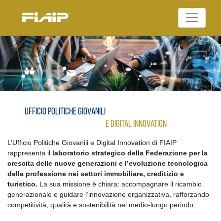
Skip
to
Federazione Italiana
content
FIAIP
Agenti Immobiliari
Professionali
Ufficio Politiche Giovanili
e Digital Innovation
L’Ufficio Politiche Giovanili e Digital Innovation di FIAIP
rappresenta il
laboratorio strategico della Federazione per la
crescita delle nuove generazioni e l’evoluzione tecnologica
della professione nei settori immobiliare, creditizio e
turistico.
La sua missione è chiara: accompagnare il ricambio
generazionale e guidare l’innovazione organizzativa, rafforzando
competitività, qualità e sostenibilità nel medio-lungo periodo.