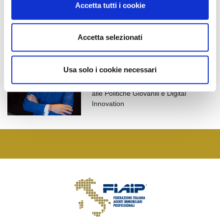
Accetta tutti i cookie
talenti, interpretare i cambiamenti del mercato e guidare con
s
competenza l’evoluzione della professione.
e
n
Accetta selezionati
s
Delegato Nazionale
o
Riccardo Ceci
|
riccardo.ceci@fiaip.it
Usa solo i cookie necessari
Vicepresidente Nazionale con delega
alle Politiche Giovanili e Digital
Innovation