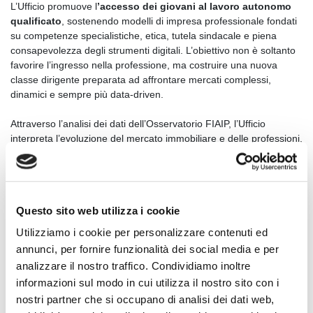
L’Ufficio promuove l
’accesso dei giovani al lavoro autonomo
qualificato
, sostenendo modelli di impresa professionale fondati
su competenze specialistiche, etica, tutela sindacale e piena
consapevolezza degli strumenti digitali. L’obiettivo non è soltanto
favorire l’ingresso nella professione, ma costruire una nuova
classe dirigente preparata ad affrontare mercati complessi,
dinamici e sempre più data-driven.
Attraverso l’analisi dei dati dell’Osservatorio FIAIP, l’Ufficio
interpreta l’evoluzione del mercato immobiliare e delle professioni,
individuando tendenze, scenari e opportunità. I giovani associati
sono coinvolti attivamente nei processi federativi: partecipano ai
tavoli di lavoro, contribuiscono all’elaborazione di proposte e
portano nei territori competenze digitali, visione imprenditoriale e
Questo sito web utilizza i cookie
capacità di innovazione. Le politiche giovanili diventano così parte
integrante della governance federativa e leva concreta di
Utilizziamo i cookie per personalizzare contenuti ed
rinnovamento.
annunci, per fornire funzionalità dei social media e per
analizzare il nostro traffico. Condividiamo inoltre
L’innovazione tecnologica costituisce un asse strategico
informazioni sul modo in cui utilizza il nostro sito con i
dell’attività. L’integrazione dell’intelligenza artificiale e di soluzioni
nostri partner che si occupano di analisi dei dati web,
digitali avanzate nei sistemi FIAIP consente di migliorare l’analisi