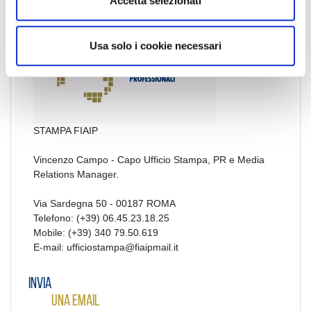
Accetta selezionati
s
o
Usa solo i cookie necessari
UFFICIO
STAMPA FIAIP
Vincenzo Campo - Capo Ufficio Stampa, PR e Media
Relations Manager.
Via Sardegna 50 - 00187 ROMA
Telefono: (+39) 06.45.23.18.25
Mobile: (+39) 340 79.50.619
E-mail: ufficiostampa@fiaipmail.it
Invia
una email