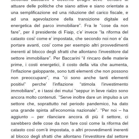
attuare delle politiche che siano attive e siano orientate a
una semplificazione ed una riduzione del carico fiscale, e
ad una agevolazione della transizione digitale ed
energetica del parco immobiliare”. Fra le “cose da non
fare”, per il presidente di Fiaip, c’e’ invece “la riforma del
catasto cosi’ come e’ impostata, che secondo noi non e’ da
portare avanti, cosi’ come per esempio altri provvedimenti
inerenti al blocco degli sfratti che allontano l’investitore dal
settore immobiliare”. Per Baccarini “il rincaro delle materie
prime, i costi energetici, il costo della vita che aumenta,
l’inflazione galoppante, sono tutti elementi che non possono
non preoccupare”, ma “ci sono anche tanti elementi
positivi” perche’ l’inflazione “stimola l’investimento
immobiliare”, e i tassi dei mutui “seppur in lieve rialzo sono
ancora molto contenuti. “Serve inoltre dare un impulso a un
settore che, soprattutto nel periodo pandemico, ha dato
una grande spinta all’economia nazionale”. “Per noi – ha
aggiunto – per rilanciare ancora di più il settore, ci
sarebbero delle cose da non fare così come la riforma del
catasto così com’è impostata, o altri provvedimenti inerenti
al blocco degli sfratti che allontano l’investitore dal settore