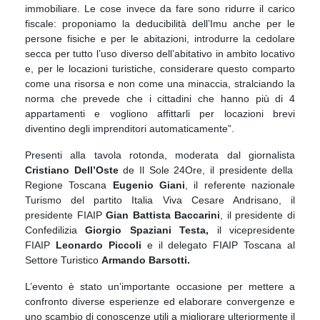
immobiliare. Le cose invece da fare sono ridurre il carico
fiscale: proponiamo la deducibilità dell’Imu anche per le
persone fisiche e per le abitazioni, introdurre la cedolare
secca per tutto l’uso diverso dell’abitativo in ambito locativo
e, per le locazioni turistiche, considerare questo comparto
come una risorsa e non come una minaccia, stralciando la
norma che prevede che i cittadini che hanno più di 4
appartamenti e vogliono affittarli per locazioni brevi
diventino degli imprenditori automaticamente”.
Presenti alla tavola rotonda, moderata dal giornalista
Cristiano Dell’Oste
de Il Sole 24Ore, il presidente della
Regione Toscana
Eugenio Giani
, il referente nazionale
Turismo del partito Italia Viva Cesare Andrisano, il
presidente FIAIP
Gian Battista Baccarini
, il presidente di
Confedilizia
Giorgio Spaziani Testa,
il vicepresidente
FIAIP
Leonardo Piccoli
e il delegato FIAIP Toscana al
Settore Turistico
Armando Barsotti.
L’evento è stato un’importante occasione per mettere a
confronto diverse esperienze ed elaborare convergenze e
uno scambio di conoscenze utili a migliorare ulteriormente il