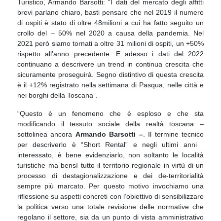
Turistico, Armando Barsotti: “I dati del mercato degli affitti
brevi parlano chiaro, basti pensare che nel 2019 il numero
di ospiti è stato di oltre 48milioni a cui ha fatto seguito un
crollo del – 50% nel 2020 a causa della pandemia. Nel
2021 però siamo tornati a oltre 31 milioni di ospiti, un +50%
rispetto all’anno precedente. E adesso i dati del 2022
continuano a descrivere un trend in continua crescita che
sicuramente proseguirà. Segno distintivo di questa crescita
è il +12% registrato nella settimana di Pasqua, nelle città e
nei borghi della Toscana”.
“Questo è un fenomeno che è esploso e che sta
modificando il tessuto sociale della realtà toscana –
sottolinea ancora
Armando Barsotti –
. Il termine tecnico
per descriverlo è “Short Rental” e negli ultimi anni
interessato, è bene evidenziarlo, non soltanto le località
turistiche ma bensì tutto il territorio regionale in virtù di un
processo di destagionalizzazione e dei de-territorialità
sempre più marcato. Per questo motivo invochiamo una
riflessione su aspetti concreti con l’obiettivo di sensibilizzare
la politica verso una totale revisione delle normative che
regolano il settore, sia da un punto di vista amministrativo