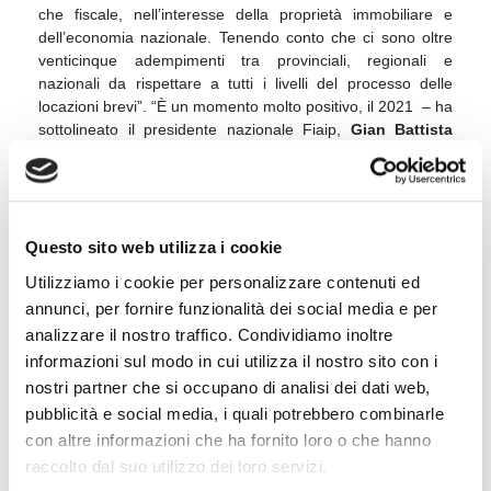
che fiscale, nell’interesse della proprietà immobiliare e
dell’economia nazionale. Tenendo conto che ci sono oltre
venticinque adempimenti tra provinciali, regionali e
nazionali da rispettare a tutti i livelli del processo delle
locazioni brevi”. “È un momento molto positivo, il 2021 – ha
sottolineato il presidente nazionale Fiaip,
Gian Battista
Baccarini
: si è concluso con 750mila compravendite
residenziali pari ad un +34% rispetto all’anno precedente e
ad un +24% rispetto al 2019. Anche i prezzi stanno ad una
media del +3% in ambito residenziale e anche l’ambito non
residenziale è positivo a parte capannoni, negozi e uffici a
Questo sito web utilizza i cookie
causa del grande sviluppo del comparto e-commerce e
Utilizziamo i cookie per personalizzare contenuti ed
dello smartworking. In generale le famiglie italiane decidono
annunci, per fornire funzionalità dei social media e per
di canalizzare i loro risparmi nel settore immobiliare.
analizzare il nostro traffico. Condividiamo inoltre
Secondo noi il governo deve proteggere questo
investimento e cercare di attuare delle politiche orientate ad
informazioni sul modo in cui utilizza il nostro sito con i
una semplificazione e ad una riduzione del carico fiscale,
nostri partner che si occupano di analisi dei dati web,
agevolando la transizione digitale ed energetica del parco
pubblicità e social media, i quali potrebbero combinarle
immobiliare”.
con altre informazioni che ha fornito loro o che hanno
raccolto dal suo utilizzo dei loro servizi.
Netta infine la posizione del presidente di Confedilizia