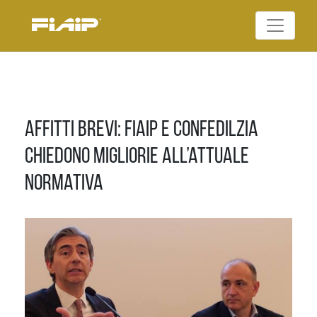
Skip
to
Federazione Italiana
content
FIAIP
Agenti Immobiliari
Professionali
Affitti brevi: Fiaip e Confedilzia
chiedono migliorie all’attuale
normativa