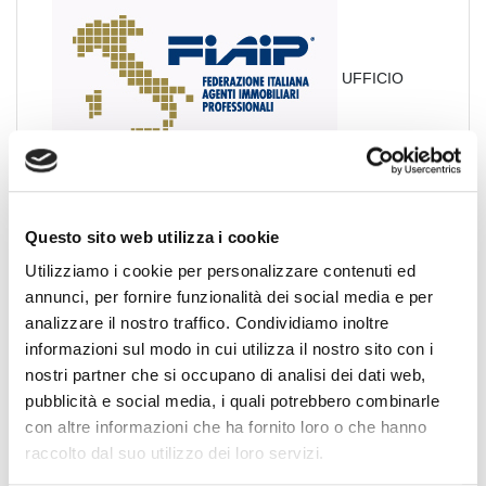
UFFICIO
STAMPA FIAIP
Vincenzo Campo - Capo Ufficio Stampa, PR e Media
Questo sito web utilizza i cookie
Relations Manager.
Utilizziamo i cookie per personalizzare contenuti ed
annunci, per fornire funzionalità dei social media e per
Via Sardegna 50 - 00187 ROMA
analizzare il nostro traffico. Condividiamo inoltre
Telefono: (+39) 06.45.23.18.25
Mobile: (+39) 340 79.50.619
informazioni sul modo in cui utilizza il nostro sito con i
E-mail: ufficiostampa@fiaipmail.it
nostri partner che si occupano di analisi dei dati web,
pubblicità e social media, i quali potrebbero combinarle
Invia
con altre informazioni che ha fornito loro o che hanno
una email
raccolto dal suo utilizzo dei loro servizi.