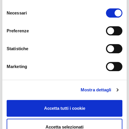
S
Necessari
e
l
e
Preferenze
z
i
o
Statistiche
n
e
Marketing
d
e
l
Mostra dettagli
c
o
n
Accetta tutti i cookie
s
e
n
Accetta selezionati