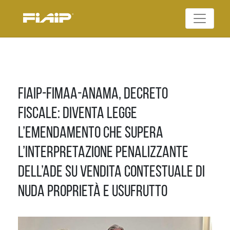
Skip
to
Federazione Italiana
content
FIAIP
Agenti Immobiliari
Professionali
Fiaip-Fimaa-Anama, Decreto
Fiscale: diventa legge
l’emendamento che supera
l’interpretazione penalizzante
dell’AdE su vendita contestuale di
nuda proprietà e usufrutto