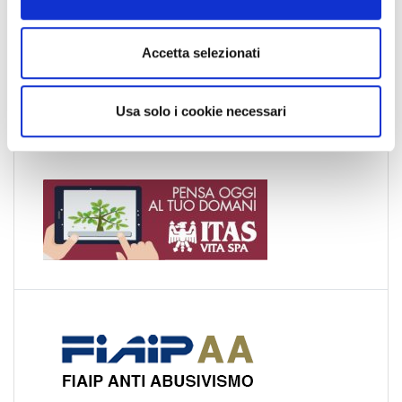
s
e
n
Accetta selezionati
s
o
Tweets by Fiaip
Usa solo i cookie necessari