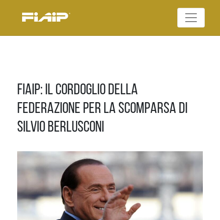
Skip
to
Federazione Italiana
content
FIAIP
Agenti Immobiliari
Professionali
Fiaip: il Cordoglio della
Federazione per la scomparsa di
Silvio Berlusconi