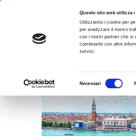
Skip
to
Questo sito web utilizza i
Federazione Italiana Agen
content
FIAIP
Utilizziamo i cookie per pe
per analizzare il nostro tra
con i nostri partner che si
combinarle con altre inform
servizi.
Fiaip, locazioni turistiche V
Deputati emendamento incosti
S
Necessari
e
l
e
z
i
o
n