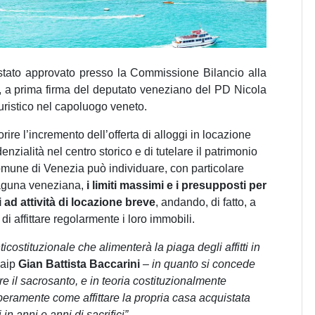
 stato approvato presso la Commissione Bilancio alla
 a prima firma del deputato veneziano del PD Nicola
turistico nel capoluogo veneto.
ire l’incremento dell’offerta di alloggi in locazione
enzialità nel centro storico e di tutelare il patrimonio
l comune di Venezia può individuare, con particolare
 laguna veneziana,
i limiti massimi e i presupposti per
 ad attività di locazione breve
, andando, di fatto, a
 di affittare regolarmente i loro immobili.
icostituzionale che alimenterà la piaga degli affitti in
iaip
Gian Battista Baccarini
–
in quanto si concede
e il sacrosanto, e in teoria costituzionalmente
 liberamente come affittare la propria casa acquistata
in anni e anni di sacrifici”.