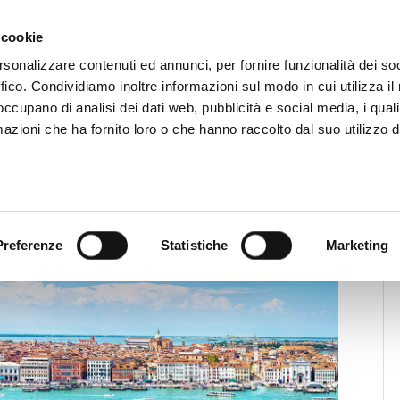
CHI SIAMO
SERVIZI
SETTORI OPERATIVI
RICERCA AGENTI
NEWS E 
 cookie
ti Immobiliari Professionali
rsonalizzare contenuti ed annunci, per fornire funzionalità dei so
ffico. Condividiamo inoltre informazioni sul modo in cui utilizza il 
 occupano di analisi dei dati web, pubblicità e social media, i qual
azioni che ha fornito loro o che hanno raccolto dal suo utilizzo d
enezia: approvato alla Camera dei
tuzionale e liberticida
Preferenze
Statistiche
Marketing