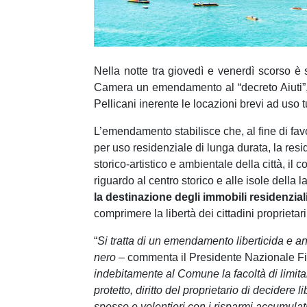
e
d
e
l
c
Nella notte tra giovedì e venerdì scorso è
o
Camera un emendamento al “decreto Aiuti”,
n
Pellicani inerente le locazioni brevi ad uso 
s
L’emendamento stabilisce che, al fine di favor
e
per uso residenziale di lunga durata, la resid
n
storico-artistico e ambientale della città, i
s
riguardo al centro storico e alle isole della
o
la destinazione degli immobili residenziali
comprimere la libertà dei cittadini proprietari
“
Si tratta di un emendamento liberticida e ant
nero –
commenta il Presidente Nazionale F
indebitamente al Comune la facoltà di limitar
protetto, diritto del proprietario di decidere
spesso e volentieri con i risparmi accumulati 