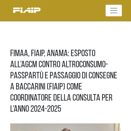
Skip
to
Federazione Italiana
content
FIAIP
Agenti Immobiliari
Professionali
Fimaa, Fiaip, Anama: esposto
all’AGCM contro Altroconsumo-
Passpartù e passaggio di consegne
a Baccarini (Fiaip) come
Coordinatore della Consulta per
l’anno 2024-2025