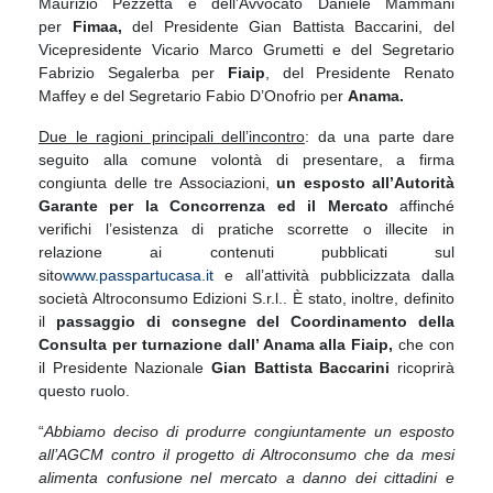
Maurizio Pezzetta e dell’Avvocato Daniele Mammani
per
Fimaa,
del Presidente Gian Battista Baccarini, del
Vicepresidente Vicario Marco Grumetti e del Segretario
Fabrizio Segalerba per
Fiaip
, del Presidente Renato
Maffey e del Segretario Fabio D’Onofrio per
Anama.
Due le ragioni principali dell’incontro
: da una parte dare
seguito alla comune volontà di presentare, a firma
congiunta delle tre Associazioni,
un esposto all’Autorità
Garante per la Concorrenza ed il Mercato
affinché
verifichi l’esistenza di pratiche scorrette o illecite in
relazione ai contenuti pubblicati sul
sito
www.passpartucasa.it
e all’attività pubblicizzata dalla
società Altroconsumo Edizioni S.r.l.. È stato, inoltre, definito
il
passaggio di consegne
del Coordinamento della
Consulta
per turnazione dall’ Anama alla Fiaip,
che con
il Presidente Nazionale
Gian Battista Baccarini
ricoprirà
questo ruolo.
“
Abbiamo deciso di produrre congiuntamente un esposto
all’AGCM contro il progetto di Altroconsumo che da mesi
alimenta confusione nel mercato a danno dei cittadini e