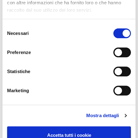
con altre informazioni che ha fornito loro o che hanno
E-mail: ufficiostampa@fiaipmail.it
raccolto dal suo utilizzo dei loro servizi.
Invia
S
una email
Necessari
e
l
e
Preferenze
z
i
o
Statistiche
n
e
Marketing
d
e
l
Mostra dettagli
c
o
n
Accetta tutti i cookie
s