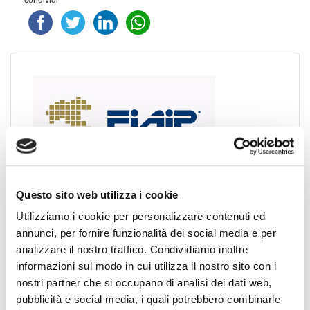
UFFICIO
Questo sito web utilizza i cookie
STAMPA FIAIP
Utilizziamo i cookie per personalizzare contenuti ed
annunci, per fornire funzionalità dei social media e per
Vincenzo Campo - Capo Ufficio Stampa, PR e Media
analizzare il nostro traffico. Condividiamo inoltre
Relations Manager.
informazioni sul modo in cui utilizza il nostro sito con i
Via Sardegna 50 - 00187 ROMA
nostri partner che si occupano di analisi dei dati web,
Telefono: (+39) 06.45.23.18.25
pubblicità e social media, i quali potrebbero combinarle
Mobile: (+39) 340 79.50.619