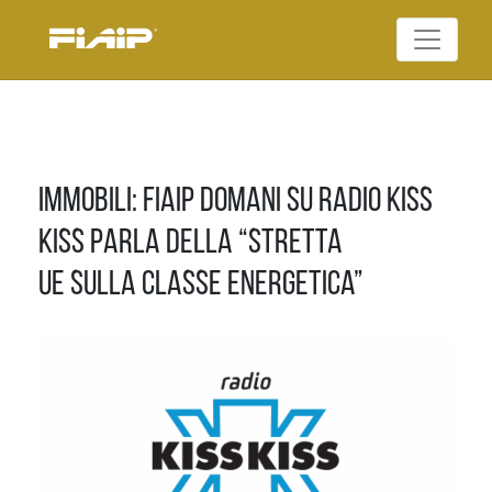
Skip
to
Federazione Italiana
content
FIAIP
Agenti Immobiliari
Professionali
Immobili: Fiaip domani su Radio Kiss
Kiss parla della “stretta
Ue sulla classe energetica”