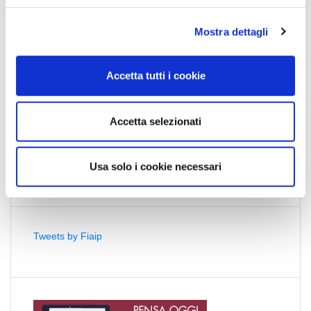
l
Mostra dettagli
c
o
n
Accetta tutti i cookie
s
Acconsento al trattamento dei dati personali ed
e
Accetto l'
Informativa sulla Newsletter
e
la Privacy
n
Accetta selezionati
Policy
s
o
Usa solo i cookie necessari
Tweets by Fiaip