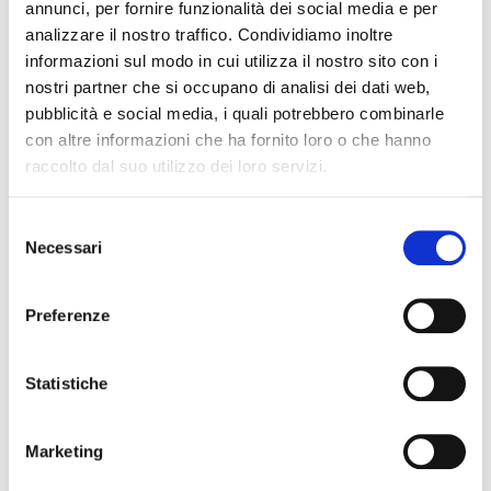
annunci, per fornire funzionalità dei social media e per
analizzare il nostro traffico. Condividiamo inoltre
informazioni sul modo in cui utilizza il nostro sito con i
nostri partner che si occupano di analisi dei dati web,
pubblicità e social media, i quali potrebbero combinarle
con altre informazioni che ha fornito loro o che hanno
raccolto dal suo utilizzo dei loro servizi.
S
Necessari
e
l
e
Preferenze
z
i
o
Statistiche
n
e
Marketing
d
e