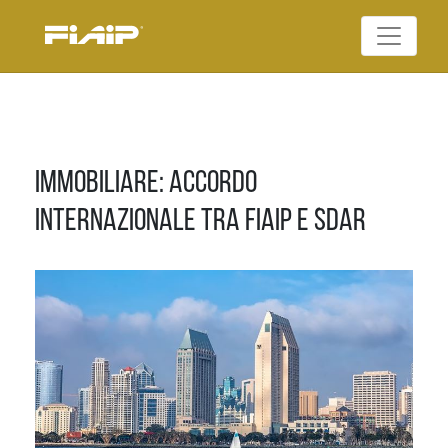
Skip
to
Federazione Italiana
content
FIAIP
Agenti Immobiliari
Professionali
Immobiliare: Accordo
internazionale tra FIAIP e SDAR