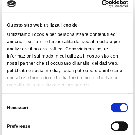
Via Sardegna 50 - 00187 ROMA
Telefono: (+39) 06.45.23.18.25
Mobile: (+39) 340 79.50.619
E-mail: ufficiostampa@fiaipmail.it
Questo sito web utilizza i cookie
Utilizziamo i cookie per personalizzare contenuti ed
Invia
annunci, per fornire funzionalità dei social media e per
una email
analizzare il nostro traffico. Condividiamo inoltre
informazioni sul modo in cui utilizza il nostro sito con i
nostri partner che si occupano di analisi dei dati web,
pubblicità e social media, i quali potrebbero combinarle
con altre informazioni che ha fornito loro o che hanno
raccolto dal suo utilizzo dei loro servizi.
S
Necessari
e
l
e
Preferenze
z