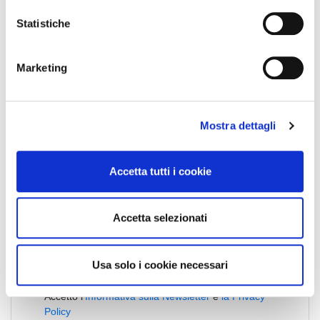
i
o
Statistiche
n
e
Marketing
d
e
l
Mostra dettagli
c
o
n
Accetta tutti i cookie
s
e
n
Accetta selezionati
s
o
Usa solo i cookie necessari
Acconsento al trattamento dei dati personali ed
Accetto l'
Informativa sulla Newsletter
e
la Privacy
Policy