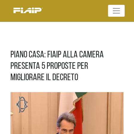
Skip
to
Federazione Italiana
content
FIAIP
Agenti Immobiliari
Professionali
Piano casa: Fiaip alla Camera
presenta 5 proposte per
migliorare il decreto