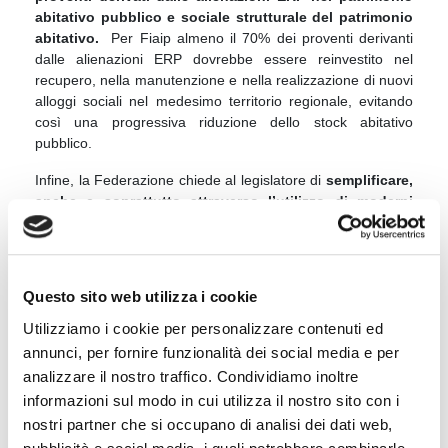
abitativo pubblico e sociale strutturale del patrimonio
abitativo.
Per Fiaip almeno il 70% dei proventi derivanti
dalle alienazioni ERP dovrebbe essere reinvestito nel
recupero, nella manutenzione e nella realizzazione di nuovi
alloggi sociali nel medesimo territorio regionale, evitando
così una progressiva riduzione dello stock abitativo
pubblico.
Infine, la Federazione chiede al legislatore di
semplificare,
anche e soprattutto attraverso l’utilizzo di moderni
strumenti digitali, l’accesso agli archivi edilizi, catastali
e ipotecari
per velocizzare verifiche documentali, due
diligence e processi di rigenerazione urbana, favorendo
una maggiore certezza giuridica e una più rapida
Questo sito web utilizza i cookie
circolazione degli immobili. Il tutto per favorire una più
efficace attuazione delle misure previste dal decreto
Utilizziamo i cookie per personalizzare contenuti ed
nell’interesse dei cittadini, della qualità dell’abitare e del
annunci, per fornire funzionalità dei social media e per
corretto funzionamento del mercato immobiliare
analizzare il nostro traffico. Condividiamo inoltre
informazioni sul modo in cui utilizza il nostro sito con i
Roma, 19 maggio 2026
nostri partner che si occupano di analisi dei dati web,
Fonte: Ufficio Stampa