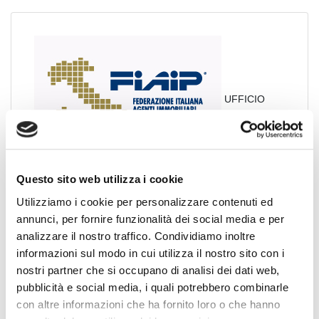
UFFICIO
STAMPA FIAIP
Questo sito web utilizza i cookie
Vincenzo Campo - Capo Ufficio Stampa, PR e Media
Utilizziamo i cookie per personalizzare contenuti ed
Relations Manager.
annunci, per fornire funzionalità dei social media e per
analizzare il nostro traffico. Condividiamo inoltre
Via Sardegna 50 - 00187 ROMA
informazioni sul modo in cui utilizza il nostro sito con i
Telefono: (+39) 06.45.23.18.25
nostri partner che si occupano di analisi dei dati web,
Mobile: (+39) 340 79.50.619
pubblicità e social media, i quali potrebbero combinarle
E-mail: ufficiostampa@fiaipmail.it
con altre informazioni che ha fornito loro o che hanno