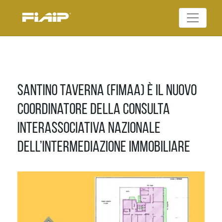
Skip
to
Federazione Italiana
content
FIAIP
Agenti Immobiliari
Professionali
Santino Taverna (Fimaa) è il nuovo
coordinatore della Consulta
Interassociativa nazionale
dell’intermediazione immobiliare