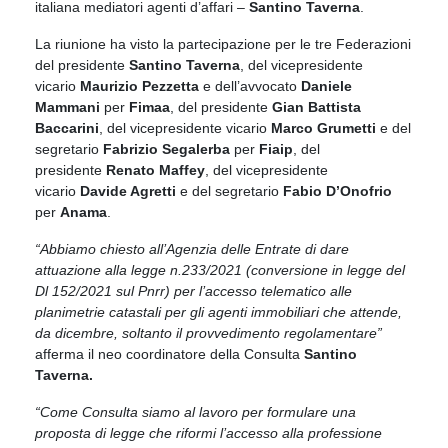
italiana mediatori agenti d’affari –
Santino Taverna
.
La riunione ha visto la partecipazione per le tre Federazioni
del presidente
Santino Taverna
, del vicepresidente
vicario
Maurizio Pezzetta
e dell’avvocato
Daniele
Mammani
per
Fimaa
, del presidente
Gian Battista
Baccarini
, del vicepresidente vicario
Marco Grumetti
e del
segretario
Fabrizio Segalerba
per
Fiaip
, del
presidente
Renato Maffey
, del vicepresidente
vicario
Davide Agretti
e del segretario
Fabio D’Onofrio
per
Anama
.
“Abbiamo chiesto all’Agenzia delle Entrate di dare
attuazione alla legge n.233/2021 (conversione in legge del
Dl 152/2021 sul Pnrr) per l’accesso telematico alle
planimetrie catastali per gli agenti immobiliari che attende,
da dicembre, soltanto il provvedimento regolamentare”
afferma il neo coordinatore della Consulta
Santino
Taverna.
“Come Consulta siamo al lavoro per formulare una
proposta di legge che riformi l’accesso alla professione