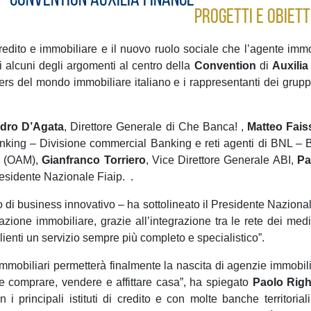
Convention Auxilia Finance
Progetti e Obiett
 credito e immobiliare e il nuovo ruolo sociale che l’agente immob
ati alcuni degli argomenti al centro della
Convention
di
Auxilia
ayers del mondo immobiliare italiano e i rappresentanti dei grupp
dro D’Agata
, Direttore Generale di Che Banca! ,
Matteo Fais
king – Divisione commercial Banking e reti agenti di BNL – B
ri (OAM),
Gianfranco Torriero
, Vice Direttore Generale ABI,
Pa
esidente Nazionale Fiaip. .
 di business innovativo – ha sottolineato il Presidente Naziona
azione immobiliare, grazie all’integrazione tra le rete dei media
 clienti un servizio sempre più completo e specialistico”.
immobiliari permetterà finalmente la nascita di agenzie immobili
de comprare, vendere e affittare casa”, ha spiegato
Paolo Righ
i principali istituti di credito e con molte banche territorial