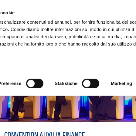
CHI SIAMO
SERVIZI
SETTORI OPERATIVI
RICERCA AGENTI
NEWS E 
 cookie
ti Immobiliari Professionali
rsonalizzare contenuti ed annunci, per fornire funzionalità dei so
ffico. Condividiamo inoltre informazioni sul modo in cui utilizza il 
 occupano di analisi dei dati web, pubblicità e social media, i qual
azioni che ha fornito loro o che hanno raccolto dal suo utilizzo d
Preferenze
Statistiche
Marketing