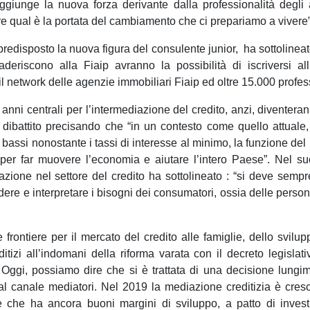
iunge la nuova forza derivante dalla professionalità degli 
e qual è la portata del cambiamento che ci prepariamo a vivere”
redisposto la nuova figura del consulente junior, ha sottolinea
aderiscono alla Fiaip avranno la possibilità di iscriversi a
 network delle agenzie immobiliari Fiaip ed oltre 15.000 profes
i anni centrali per l’intermediazione del credito, anzi, diventer
 dibattito precisando che “in un contesto come quello attuale
ssi nonostante i tassi di interesse al minimo, la funzione del m
r far muovere l’economia e aiutare l’intero Paese”. Nel suo
azione nel settore del credito ha sottolineato : “si deve semp
ere e interpretare i bisogni dei consumatori, ossia delle person
rontiere per il mercato del credito alle famiglie, dello sviluppo
itizi all’indomani della riforma varata con il decreto legisla
ggi, possiamo dire che si è trattata di una decisione lungimi
dal canale mediatori. Nel 2019 la mediazione creditizia è cres
re che ha ancora buoni margini di sviluppo, a patto di inves