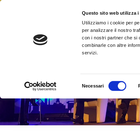
Skip
to
Questo sito web utilizza i
Federazione Italiana Agen
content
FIAIP
Utilizziamo i cookie per pe
per analizzare il nostro tra
con i nostri partner che si
combinarle con altre inform
servizi.
S
Necessari
e
l
e
z
i
o
n