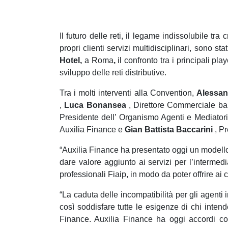
e
d
e
Il futuro delle reti, il legame indissolubile tra
l
propri clienti servizi multidisciplinari, sono st
c
Hotel,
a Roma
,
il confronto tra i principali pl
o
sviluppo delle reti distributive.
n
s
Tra i molti interventi alla Convention,
Alessan
e
,
Luca Bonansea
, Direttore Commerciale ban
n
Presidente dell’ Organismo Agenti e Mediato
s
Auxilia Finance e
Gian Battista Baccarini
, Pr
o
“Auxilia Finance ha presentato oggi un modello
dare valore aggiunto ai servizi per l’intermedi
professionali Fiaip, in modo da poter offrire ai
“La caduta delle incompatibilità per gli agenti 
così soddisfare tutte le esigenze di chi inten
Finance. Auxilia Finance ha oggi accordi con 