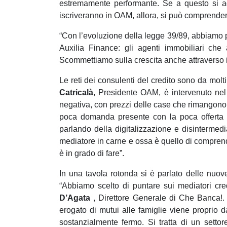
estremamente performante. Se a questo si agg
iscriveranno in OAM, allora, si può comprender
“Con l’evoluzione della legge 39/89, abbiamo p
Auxilia Finance: gli agenti immobiliari che 
Scommettiamo sulla crescita anche attraverso il
Le reti dei consulenti del credito sono da molt
Catricalà
, Presidente OAM, è intervenuto nel
negativa, con prezzi delle case che rimangono ba
poca domanda presente con la poca offerta pe
parlando della digitalizzazione e disintermedi
mediatore in carne e ossa è quello di comprend
è in grado di fare”.
In una tavola rotonda si è parlato delle nuove f
“Abbiamo scelto di puntare sui mediatori cred
D’Agata
, Direttore Generale di Che Banca!. O
erogato di mutui alle famiglie viene proprio 
sostanzialmente fermo. Si tratta di un setto