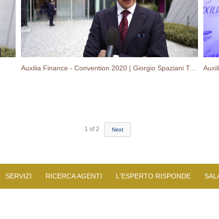
Auxilia Finance - Convention 2020 | Giorgio Spaziani Testa
Auxi
1
of
2
Next
SERVIZI
RICERCA AGENTI
L'ESPERTO RISPONDE
SAL