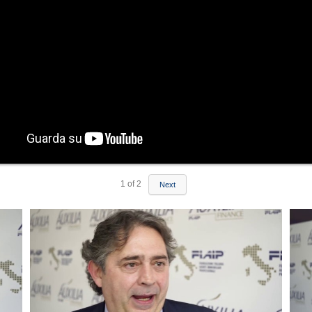
1
of
2
Next