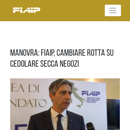
Skip
to
Federazione Italiana
content
FIAIP
Agenti Immobiliari
Professionali
Manovra: Fiaip, cambiare rotta su
cedolare secca negozi