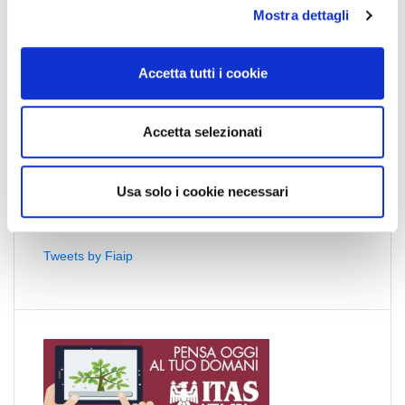
Mostra dettagli
c
o
n
Acconsento al trattamento dei dati personali ed
Accetta tutti i cookie
s
Accetto l'
Informativa sulla Newsletter
e
la Privacy
e
Policy
n
Accetta selezionati
s
o
Usa solo i cookie necessari
Tweets by Fiaip