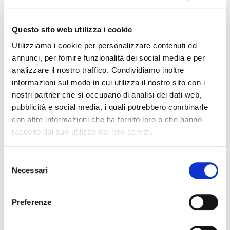
Questo sito web utilizza i cookie
Utilizziamo i cookie per personalizzare contenuti ed
annunci, per fornire funzionalità dei social media e per
analizzare il nostro traffico. Condividiamo inoltre
informazioni sul modo in cui utilizza il nostro sito con i
nostri partner che si occupano di analisi dei dati web,
UFFICIO
pubblicità e social media, i quali potrebbero combinarle
con altre informazioni che ha fornito loro o che hanno
raccolto dal suo utilizzo dei loro servizi.
STAMPA FIAIP
S
Necessari
e
Vincenzo Campo - Capo Ufficio Stampa, PR e Media
l
Relations Manager.
e
Preferenze
Via Sardegna 50 - 00187 ROMA
z
Telefono: (+39) 06.45.23.18.25
i
Mobile: (+39) 340 79.50.619