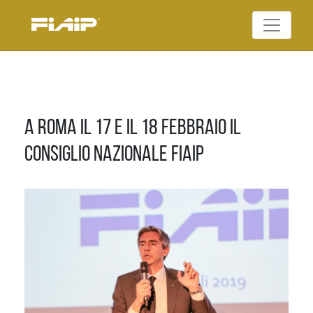
Skip
to
Federazione Italiana
content
FIAIP
Agenti Immobiliari
Professionali
A Roma il 17 e il 18 Febbraio il
Consiglio Nazionale FIAIP