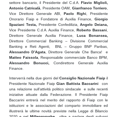
settore bancario, il Presidente del C.d.A.
Flavio Miglioli,
Antonio Catricalà
, Presidente OAM,
Gianfranco Torriero
,
Vice Direttore Generale ABI,
Paolo Righi
, Presidente
Onorario Fiaip e Fondatore di Auxilia Finance,
Giorgio
Spaziani Testa,
Presidente Confedilizia,
Angelo Deiana,
Vice Presidente C.d.A. Auxilia Finance,
Roberto Bassani
,
Direttore Generale Auxilia Finance,
Luca Bonansea,
Direttore Commercial Banking – Divisione Commercial
Banking e Reti Agenti, BNL – Gruppo BNP Paribas,
Alessandro D’Agata
, Direttore Generale Che Banca! e
Matteo Faissola
, Responsabile commerciale Banco BPM,
Alessandro Bonucci,
Condirettore Generale Auxilia
Finance.
Interverrà nella due giorni del
Consiglio Nazionale
Fiaip
il
Presidente Nazionale Fiaip
Gian Battista Baccarini
con
una relazione sull’attività politico sindacale e sulle recenti
iniziative attuate dalla Federazione. Il Presidente Fiaip
Baccarini entrerà nel merito del rapporto di Fiaip con le
istituzioni e le associazioni del comparto immobiliare ed
illustrerà le ultime novità previste nella Legge di Bilancio
2020 e nel
Milleproroghe
, oltre a parlare degli sviluppi