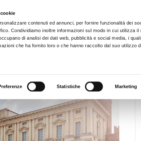
CHI SIAMO
SERVIZI
SETTORI OPERATIVI
RICERCA AGENTI
NEWS E 
 cookie
ti Immobiliari Professionali
rsonalizzare contenuti ed annunci, per fornire funzionalità dei so
ffico. Condividiamo inoltre informazioni sul modo in cui utilizza il 
 occupano di analisi dei dati web, pubblicità e social media, i qual
azioni che ha fornito loro o che hanno raccolto dal suo utilizzo d
edilizia: “Le locazioni brevi e le
”
Preferenze
Statistiche
Marketing