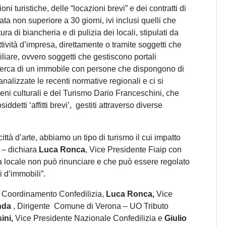
ni turistiche, delle “locazioni brevi” e dei contratti di
ta non superiore a 30 giorni, ivi inclusi quelli che
ra di biancheria e di pulizia dei locali, stipulati da
attività d’impresa, direttamente o tramite soggetti che
liare, ovvero soggetti che gestiscono portali
 cerca di un immobile con persone che dispongono di
alizzate le recenti normative regionali e ci si
Beni culturali e del Turismo Dario Franceschini, che
ddetti ‘affitti brevi’, gestiti attraverso diverse
ttà d’arte, abbiamo un tipo di turismo il cui impatto
 – dichiara
Luca Ronca
, Vice Presidente Fiaip con
ia locale non può rinunciare e che può essere regolato
i d’immobili”.
, Coordinamento Confedilizia,
Luca Ronca,
Vice
nda
, Dirigente Comune di Verona – UO Tributo
ini,
Vice Presidente Nazionale Confedilizia e
Giulio