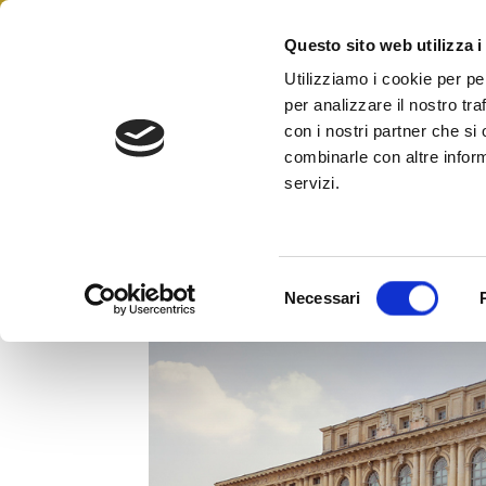
Skip
to
Questo sito web utilizza i
Federazione Italiana Agen
content
FIAIP
Utilizziamo i cookie per pe
per analizzare il nostro tra
con i nostri partner che si
combinarle con altre inform
servizi.
A Verona Convegno Fiaip – Conf
locazioni turistiche in Veneto
S
Necessari
e
l
e
z
i
o
n