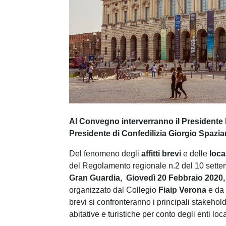
e
d
e
l
c
o
n
s
e
n
Al Convegno interverranno il Presidente N
s
Presidente di Confedilizia Giorgio Spazia
o
Del fenomeno degli
affitti brevi
e delle
loca
del Regolamento regionale n.2 del 10 sette
Gran Guardia,
Giovedì 20 Febbraio 2020,
organizzato dal Collegio
Fiaip Verona
e da
brevi si confronteranno i principali stakehold
abitative e turistiche per conto degli enti loca