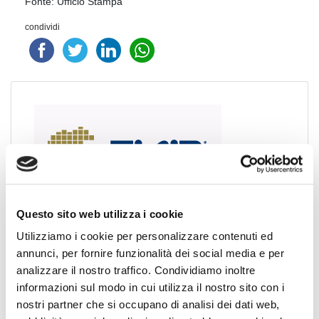
Fonte: Ufficio Stampa
condividi
UFFICIO
Questo sito web utilizza i cookie
Utilizziamo i cookie per personalizzare contenuti ed
STAMPA FIAIP
annunci, per fornire funzionalità dei social media e per
analizzare il nostro traffico. Condividiamo inoltre
Vincenzo Campo - Capo Ufficio Stampa, PR e Media
Relations Manager.
informazioni sul modo in cui utilizza il nostro sito con i
nostri partner che si occupano di analisi dei dati web,
Via Sardegna 50 - 00187 ROMA