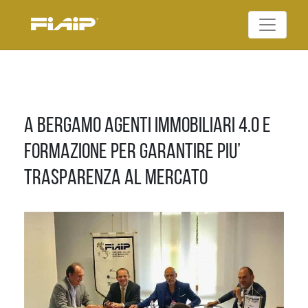
Skip
to
Federazione Italiana
content
FIAIP
Agenti Immobiliari
Professionali
A Bergamo Agenti immobiliari 4.0 e
Formazione per garantire piu’
trasparenza al mercato