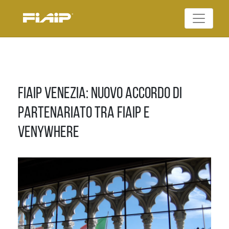
Skip
to
Federazione Italiana
content
FIAIP
Agenti Immobiliari
Professionali
Fiaip Venezia: Nuovo accordo di
partenariato tra FIAIP e
Venywhere