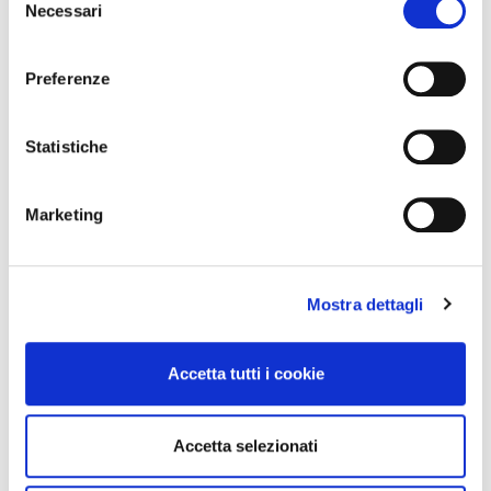
Necessari
e
l
e
Preferenze
z
i
o
Statistiche
n
e
Marketing
d
e
l
Mostra dettagli
c
o
n
Accetta tutti i cookie
s
e
n
Accetta selezionati
s
o