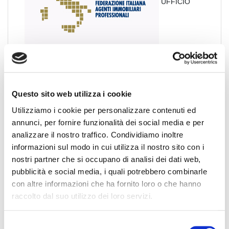
UFFICIO
STAMPA FIAIP
Vincenzo Campo - Capo Ufficio Stampa, PR e Media
Relations Manager.
Questo sito web utilizza i cookie
Via Sardegna 50 - 00187 ROMA
Utilizziamo i cookie per personalizzare contenuti ed
Telefono: (+39) 06.45.23.18.25
annunci, per fornire funzionalità dei social media e per
Mobile: (+39) 340 79.50.619
analizzare il nostro traffico. Condividiamo inoltre
E-mail: ufficiostampa@fiaipmail.it
informazioni sul modo in cui utilizza il nostro sito con i
nostri partner che si occupano di analisi dei dati web,
Invia
pubblicità e social media, i quali potrebbero combinarle
una email
con altre informazioni che ha fornito loro o che hanno
raccolto dal suo utilizzo dei loro servizi.
S