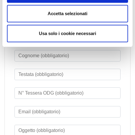
e
n
Accetta selezionati
Invia
s
una email
o
Usa solo i cookie necessari