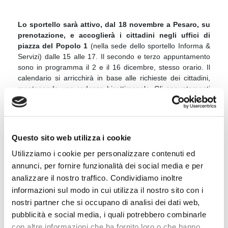
Lo sportello sarà attivo, dal
18 novembre a Pesaro
, su
prenotazione, e accoglierà i cittadini negli uffici di
piazza del Popolo 1
(nella sede dello sportello Informa &
Servizi)
dalle 15 alle 17
. Il secondo e
terzo appuntamento
sono in programma il 2 e il 16 dicembre, stesso orario. Il
calendario si
arricchirà in base alle richieste dei cittadini,
mantenendo una cadenza bisettimanale. Gli
appuntamenti
dovranno essere prenotati tramite mail a
urp@comune.pesaro.pu.it
(in cui
dovrà essere indicata la
data e l’ora di preferenza per il colloquio) o telefonicamente
allo
0721.387400 o inviando un sms / WhatsApp /
Questo sito web utilizza i cookie
Telegram/ Skype al numero 333.6180142.
Utilizziamo i cookie per personalizzare contenuti ed
annunci, per fornire funzionalità dei social media e per
analizzare il nostro traffico. Condividiamo inoltre
Roma, 5 novembre 2021
informazioni sul modo in cui utilizza il nostro sito con i
Fonte: Ufficio Stampa
nostri partner che si occupano di analisi dei dati web,
pubblicità e social media, i quali potrebbero combinarle
condividi
con altre informazioni che ha fornito loro o che hanno