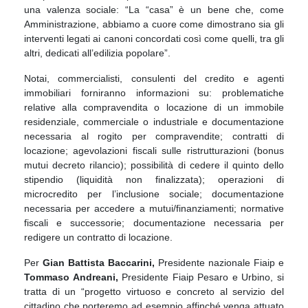
una
valenza sociale
: “La “casa” è un
bene che, come
Amministrazione, abbiamo a cuore come dimostrano sia gli
interventi legati ai
canoni concordati così come quelli, tra gli
altri, dedicati all’edilizia popolare”.
Notai, commercialisti, consulenti del credito e agenti
immobiliari forniranno informazioni su:
problematiche
relative alla compravendita o locazione di un immobile
residenziale, commerciale o
industriale e documentazione
necessaria al rogito per compravendite; contratti di
locazione;
agevolazioni fiscali sulle ristrutturazioni (bonus
mutui decreto rilancio); possibilità di cedere il
quinto dello
stipendio (liquidità non finalizzata); operazioni di
microcredito per l’inclusione sociale;
documentazione
necessaria per accedere a mutui/finanziamenti; normative
fiscali e successorie;
documentazione necessaria per
redigere un contratto di locazione.
Per
Gian Battista Baccarini
,
Presidente
nazionale
Fiaip e
Tommaso Andreani
,
Presidente Fiaip
Pesaro e Urbino, si
tratta di un “progetto virtuoso e concreto al servizio del
cittadino che
porteremo ad esempio affinché venga attuato