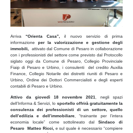
Arriva
“
Orienta Casa
”,
il nuovo
servizio di prima
informazione
per la
valorizzazione e gestione degli
immobili,
attivato dal
Comune di Pesaro
in
collaborazione
con i professionisti del
settore come previsto dal Protocollo
siglato oggi
da Comune di Pesaro,
Collegio Provinciale
Fiaip di Pesaro e
Urbino, i consulenti del credito Auxilia
Finance, Collegio Notarile dei distretti riuniti
di Pesaro e
Urbino, Ordine dei Dottori
Commercialisti e degli esperti
contabili di
Pesaro e Urbino.
Attivo da
giovedì 18 novembre 2021
, negli spazi
dell’Informa & Servizi, lo
sportello offrirà
gratuitamente la
consulenza dei professionisti di un settore, quello
dell’edilizia e dell’immobiliare
, “trainante per
l’intera
economia locale” come sottolineato dal
Sindaco di
Pesaro
Matteo Ricci
,
e sul quale è necessario “
compiere