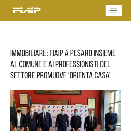
Skip
to
Federazione Italiana
content
FIAIP
Agenti Immobiliari
Professionali
Immobiliare: Fiaip a Pesaro insieme
al Comune e ai professionisti del
settore promuove ‘Orienta Casa’