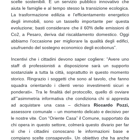
scelte sostenibili. È un servizio pubblico innovativo che
aiuta le famiglie e al tempo
stesso la transizione ecologica.
La trasformazione edilizia e l’efficientamento energetico
degli
immobili, sono un tassello importante per questa
evoluzione; basti considerare che il 60% delle
emissioni di
Co2, a Pesaro, deriva dal riscaldamento domestico. Oggi
abbiamo l’occasione per
migliorare la qualità degli edifici,
usufruendo del sostegno economico degli ecobonus”.
Incentivi
che i cittadini devono saper cogliere: “Avere uno
staff di professionisti a disposizione sarà un
supporto
sostanziale a tutta la città, soprattutto in questo momento
storico. Ringrazio i soggetti
che sono al tavolo, che fanno
squadra orientando i clienti verso investimenti sicuri e
ponderati».
Tra le finalità del protocollo, quello di ovviare
all’”asimmetria informativa che condiziona chi si
appresta
ad acquistare una casa – dichiara
Riccardo Pozzi
,
assessore comunale – un momento
delicato e decisivo per
le nostre vite. Con “Oriente Casa” il Comune, supportato da
chi opera in
questo settore, colmerà questo divario per far
sì che i cittadini conoscano le informazioni base e
c
ompiano scelte consapevoli». Un obiettivo che ha anche