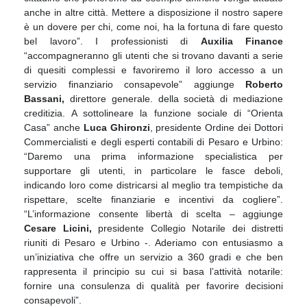
anche in altre città. Mettere a disposizione il nostro
sapere
è un dovere per chi, come noi, ha la fortuna di fare questo
bel lavoro”. I professionisti di
Auxilia Finance
“accompagneranno gli utenti che si trovano davanti a serie
di quesiti complessi e
favoriremo il loro accesso a un
servizio finanziario consapevole” aggiunge
Roberto
Bassani,
direttore generale. della società di mediazione
creditizia.
A sottolineare la funzione sociale di “Orienta
Casa” anche
Luca Ghironzi
,
presidente Ordine dei
Dottori
Commercialisti e degli esperti contabili di Pesaro e Urbino:
“Daremo una prima
informazione specialistica per
supportare gli utenti, in particolare le fasce deboli,
indicando loro
come districarsi al meglio tra tempistiche da
rispettare, scelte finanziarie e incentivi da cogliere”.
“L’informazione consente libertà di scelta – aggiunge
Cesare Licini
,
presidente Collegio
Notarile dei distretti
riuniti di Pesaro e Urbino -. Aderiamo con entusiasmo a
un’iniziativa che offre
un servizio a 360 gradi e che ben
rappresenta il principio su cui si basa l’attività notarile:
fornire
una consulenza di qualità per favorire decisioni
consapevoli”.