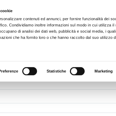
CHI SIAMO
SERVIZI
SETTORI OPERATIVI
RICERCA AGENTI
NEWS E 
 cookie
ti Immobiliari Professionali
rsonalizzare contenuti ed annunci, per fornire funzionalità dei so
ffico. Condividiamo inoltre informazioni sul modo in cui utilizza il 
Ricerca
 occupano di analisi dei dati web, pubblicità e social media, i qual
Associati
azioni che ha fornito loro o che hanno raccolto dal suo utilizzo d
Preferenze
Statistiche
Marketing