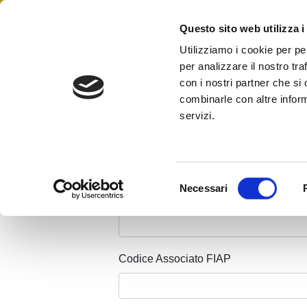
Skip
to
Questo sito web utilizza i
Federazione Italiana Agen
content
FIAIP
Utilizziamo i cookie per pe
per analizzare il nostro tra
con i nostri partner che si
combinarle con altre inform
servizi.
Cognome Associato
S
Necessari
e
Nome Associato
l
e
z
Codice Associato FIAP
i
o
n