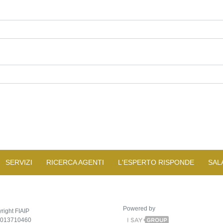
SERVIZI
RICERCA AGENTI
L'ESPERTO RISPONDE
SAL
Powered by
right FIAIP
2013710460