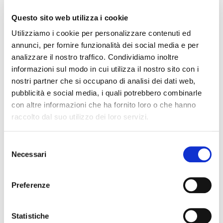
Abruzzo
Questo sito web utilizza i cookie
Basilicata
Calabria
Utilizziamo i cookie per personalizzare contenuti ed
annunci, per fornire funzionalità dei social media e per
Campania
analizzare il nostro traffico. Condividiamo inoltre
Emilia Romagna
informazioni sul modo in cui utilizza il nostro sito con i
Friuli-Venezia Giulia
nostri partner che si occupano di analisi dei dati web,
Lazio
pubblicità e social media, i quali potrebbero combinarle
Liguria
con altre informazioni che ha fornito loro o che hanno
Lombardia
raccolto dal suo utilizzo dei loro servizi.
Marche
Molise
S
Piemonte
Necessari
e
Puglia
l
e
Sardegna
Preferenze
z
Sicilia
i
Toscana
o
Statistiche
Trentino-Alto Adige