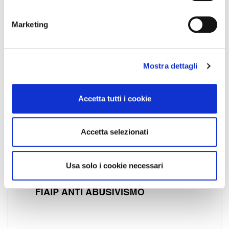
n
Umbria
e
Marketing
Valle d'Aosta
d
Veneto
e
l
Mostra dettagli
c
o
n
Accetta tutti i cookie
s
e
n
Accetta selezionati
s
o
Usa solo i cookie necessari