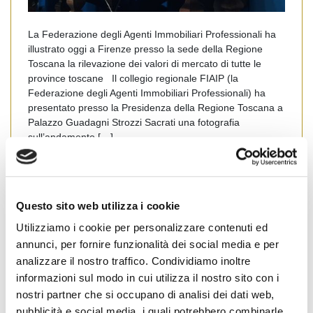
La Federazione degli Agenti Immobiliari Professionali ha
illustrato oggi a Firenze presso la sede della Regione
Toscana la rilevazione dei valori di mercato di tutte le
province toscane Il collegio regionale FIAIP (la
Federazione degli Agenti Immobiliari Professionali) ha
presentato presso la Presidenza della Regione Toscana a
Palazzo Guadagni Strozzi Sacrati una fotografia
sull’andamento […]
Leggi tutto
Questo sito web utilizza i cookie
Arezzo-Siena
Firenze-Pistoia
Grosseto
Utilizziamo i cookie per personalizzare contenuti ed
annunci, per fornire funzionalità dei social media e per
Livorno
Massa Carrara
News Territoriali
analizzare il nostro traffico. Condividiamo inoltre
Pisa-Lucca
Prato
Toscana
#
casa
informazioni sul modo in cui utilizza il nostro sito con i
#
fiaip monitora
#
Firenze
#
immobiliare
nostri partner che si occupano di analisi dei dati web,
pubblicità e social media, i quali potrebbero combinarle