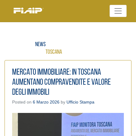
Skip
to
Federazione Italiana
content
FIAIP
Agenti Immobiliari
Professionali
News
Toscana
Mercato immobiliare: In Toscana
aumentano compravendite e valore
degli immobili
Posted on
6 Marzo 2026
by
Ufficio Stampa