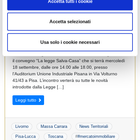
Accetta tutti i cookie
s
e
n
Accetta selezionati
s
o
I collegi interprovinciali FIAIP Pisa-Lucca, FIAIP Livorno e
Usa solo i cookie necessari
FIAIP Massa Carrara, in rappresentanza della
Federazione Agenti Immobiliari Professionali, organizzano
il convegno “La legge Salva-Casa” che si terrà mercoledì
18 settembre, dalle ore 14.00 alle 18.00, presso
l’Auditorium Unione Industriale Pisana in Via Volturno
41/43 a Pisa. L’incontro verterà su tutte le novità
introdotte dalla Legge […]
Leggi tutto
Livorno
Massa Carrara
News Territoriali
Pisa-Lucca
Toscana
#
#mercatoimmobiliare