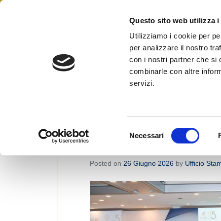
Skip
to
Questo sito web utilizza i
Federazione Italiana Agen
content
FIAIP
Utilizziamo i cookie per pe
per analizzare il nostro tra
con i nostri partner che si
combinarle con altre inform
News
servizi.
Si
Fiaip Sicilia presente alla Co
S
Necessari
e
Finance e Ventidue Broker d’A
l
Posted on
26 Giugno 2026
by
Ufficio Sta
e
z
i
o
n