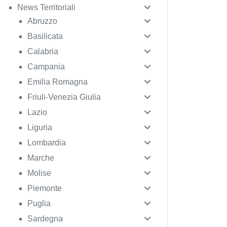
News Territoriali
Abruzzo
Basilicata
Calabria
Campania
Emilia Romagna
Friuli-Venezia Giulia
Lazio
Liguria
Lombardia
Marche
Molise
biliari #RealEstateProfessionals
Piemonte
Puglia
Sardegna