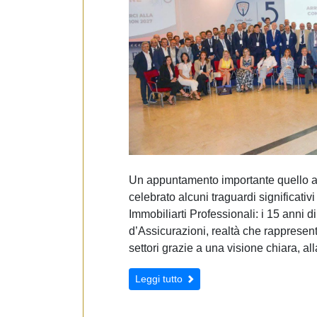
e
d
e
l
c
o
n
s
e
n
s
Un appuntamento importante quello a 
o
celebrato alcuni traguardi significativ
Immobiliarti Professionali: i 15 anni d
d’Assicurazioni, realtà che rappresent
settori grazie a una visione chiara, al
Leggi tutto