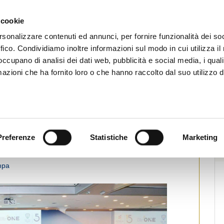
CHI SIAMO
SERVIZI
SETTORI OPERATIVI
RICERCA AGENTI
NEWS E 
 cookie
ti Immobiliari Professionali
rsonalizzare contenuti ed annunci, per fornire funzionalità dei so
ffico. Condividiamo inoltre informazioni sul modo in cui utilizza il 
 occupano di analisi dei dati web, pubblicità e social media, i qual
azioni che ha fornito loro o che hanno raccolto dal suo utilizzo d
cilia
nvention nazionale 2026 di Auxilia
Preferenze
Statistiche
Marketing
ssicurazioni
mpa