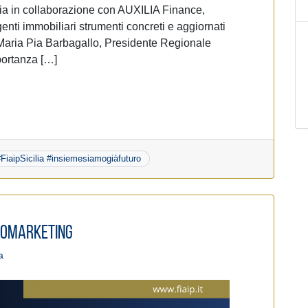
lia in collaborazione con AUXILIA Finance,
agenti immobiliari strumenti concreti e aggiornati
ri Maria Pia Barbagallo, Presidente Regionale
mportanza […]
 #FiaipSicilia #insiemesiamogiàfuturo
uromarketing
a