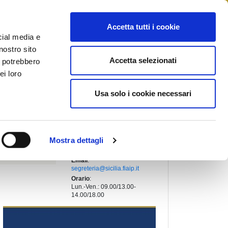
STAMPA
CONTATTI
MYFIAIP
Accetta tutti i cookie
cial media e
nostro sito
Accetta selezionati
i potrebbero
PRESIDENTE REGIONALE
:
ei loro
BARBAGALLO MARIA PIA
Indirizzo
:
Usa solo i cookie necessari
VIA XX SETTEMBRE,107
95040, MOTTA SANT'ANASTASIA
(Catania)
Telefono
:
+39 06 45231823
Mostra dettagli
Fax
:
+39 06 45231820
Email
:
segreteria@sicilia.fiaip.it
Orario
:
Lun.-Ven.: 09.00/13.00-
14.00/18.00