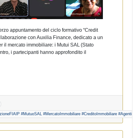
erzo appuntamento del ciclo formativo “Credit
ollaborazione con Auxilia Finance, dedicato a un
er il mercato immobiliare: i Mutui SAL (Stato
ro, i partecipanti hanno approfondito il
azioneFIAIP #MutuoSAL #MercatoImmobiliare #CreditoImmobiliare #AgentiImmo