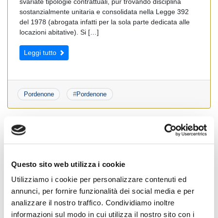
svariate tipologie contrattuali, pur trovando disciplina
sostanzialmente unitaria e consolidata nella Legge 392
del 1978 (abrogata infatti per la sola parte dedicata alle
locazioni abitative). Si […]
Leggi tutto
Pordenone
#
Pordenone
La Manovra Finanziaria 2007 e La
Compravendita Immobiliare
Questo sito web utilizza i cookie
Posted on
18 Aprile 2007
by
Ufficio Stampa
Utilizziamo i cookie per personalizzare contenuti ed
Manovra Finanziaria e Compravendita Immobiliare
annunci, per fornire funzionalità dei social media e per
L’incidenza delle norme contenute nella legge finanziaria
analizzare il nostro traffico. Condividiamo inoltre
2007, e norme collegate, sull’iter formativo del vincolo
informazioni sul modo in cui utilizza il nostro sito con i