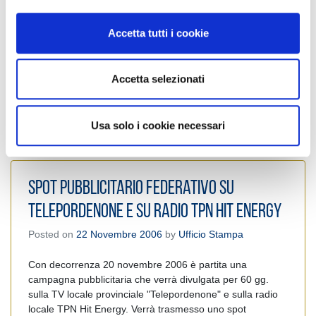
o
in collaborazione con UniCredit Banca, con l’elenco di tutti
gli associati del Collegio Provinciale di Pordenone, per
n
Accetta tutti i cookie
dare un messaggio contro l’abusivismo.
s
e
Leggi tutto
n
Accetta selezionati
s
o
Usa solo i cookie necessari
Pordenone
#
Pordenone
Spot pubblicitario federativo su
Telepordenone e su radio TPN Hit Energy
Posted on
22 Novembre 2006
by
Ufficio Stampa
Con decorrenza 20 novembre 2006 è partita una
campagna pubblicitaria che verrà divulgata per 60 gg.
sulla TV locale provinciale "Telepordenone" e sulla radio
locale TPN Hit Energy. Verrà trasmesso uno spot