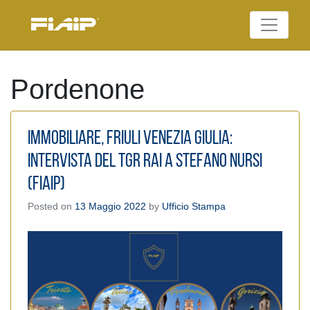
Skip
to
Federazione Italiana
content
FIAIP
Agenti Immobiliari
Professionali
Pordenone
Immobiliare, Friuli Venezia Giulia:
Intervista del TGR RAI a Stefano Nursi
(FIAIP)
Posted on
13 Maggio 2022
by
Ufficio Stampa