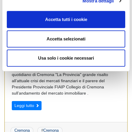
Mostra dettagli
c
o
Cremona
#
Cremona
n
Accetta tutti i cookie
s
e
n
Accetta selezionati
“La Provincia”
s
Posted on
1 Ottobre 2008
by
Ufficio Stampa
o
Usa solo i cookie necessari
Nel Dossier " Tartassati dal mutuo" del quindicinale di
economia e società " Mondo Padano" abbinato al
quotidiano di Cremona "La Provincia" grande risalto
all’attuale crisi dei mercati finanziari e il parere del
Presidente Provinciale FIAIP Collegio di Cremona
sull’andamento del mercato immobiliare .
Leggi tutto
Cremona
#
Cremona