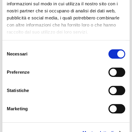
informazioni sul modo in cui utilizza il nostro sito con i
Lecco
Lodi
Lombardia
Mantova
nostri partner che si occupano di analisi dei dati web,
pubblicità e social media, i quali potrebbero combinarle
Milano
Monza E Brianza
News Territoriali
con altre informazioni che ha fornito loro o che hanno
Pavia
Sondrio
Varese
raccolto dal suo utilizzo dei loro servizi.
#
agente immobiliare
#
immobiliare
#
Lombardia
#
Real Estate
S
Necessari
e
l
e
Preferenze
Mensile”Il metro di Misura”
z
i
Posted on
31 Ottobre 2008
by
Ufficio Stampa
o
Statistiche
Continua la collaborazione con il mensile in distribuzione
n
gratuita alla fine di ogni mese in allegato al QUotidiano
e
"Cronaca"
Marketing
d
e
Leggi tutto
l