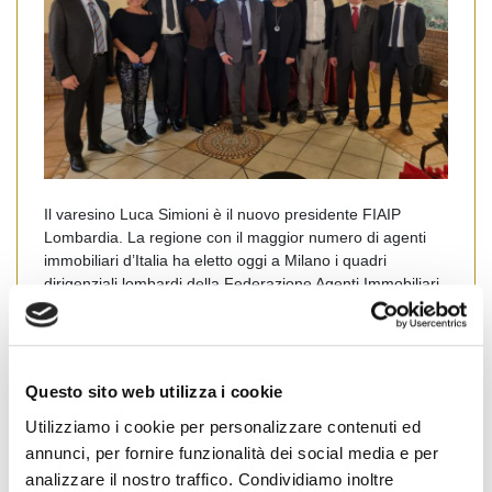
Il varesino Luca Simioni è il nuovo presidente FIAIP
Lombardia. La regione con il maggior numero di agenti
immobiliari d’Italia ha eletto oggi a Milano i quadri
dirigenziali lombardi della Federazione Agenti Immobiliari
Professionali per il quadriennio 2021-2025. Al suo fianco
eletti la vice presidente Maria Vittoria Ravanelli di Milano,
il segretario brianzolo Luciano Trivari […]
Questo sito web utilizza i cookie
Leggi tutto
Utilizziamo i cookie per personalizzare contenuti ed
annunci, per fornire funzionalità dei social media e per
analizzare il nostro traffico. Condividiamo inoltre
Bergamo
Brescia
Como
Cremona