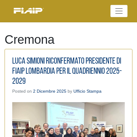
Skip
to
Federazione Italiana
content
FIAIP
Agenti Immobiliari
Professionali
Cremona
Luca Simioni riconfermato Presidente di
FIAIP Lombardia per il quadriennio 2025-
2029
Posted on
2 Dicembre 2025
by
Ufficio Stampa