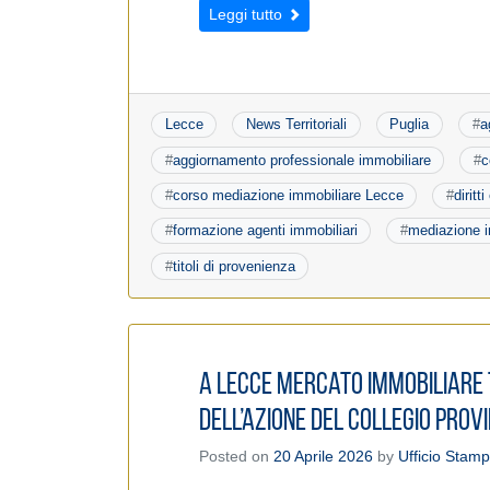
Leggi tutto
Lecce
News Territoriali
Puglia
#
a
#
aggiornamento professionale immobiliare
#
c
#
corso mediazione immobiliare Lecce
#
diritt
#
formazione agenti immobiliari
#
mediazione i
#
titoli di provenienza
A Lecce mercato immobiliare 
dell’azione del Collegio provi
Posted on
20 Aprile 2026
by
Ufficio Stam