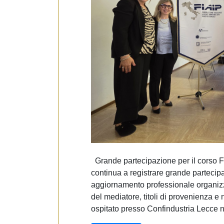
e
d
e
l
c
o
n
s
e
n
s
o
Grande partecipazione per il corso F
continua a registrare grande partecipa
aggiornamento professionale organizzat
del mediatore, titoli di provenienza 
ospitato presso Confindustria Lecce n