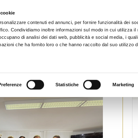
CHI SIAMO
SERVIZI
SETTORI OPERATIVI
RICERCA AGENTI
NEWS E 
 cookie
ti Immobiliari Professionali
rsonalizzare contenuti ed annunci, per fornire funzionalità dei so
ffico. Condividiamo inoltre informazioni sul modo in cui utilizza il 
 occupano di analisi dei dati web, pubblicità e social media, i qual
azioni che ha fornito loro o che hanno raccolto dal suo utilizzo d
corso di aggiornamento professionale
ampa
Preferenze
Statistiche
Marketing