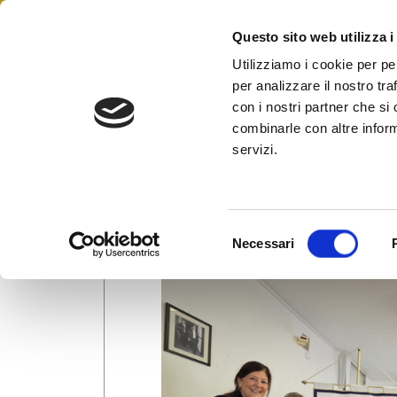
Skip
to
Questo sito web utilizza i
Federazione Italiana Agen
content
FIAIP
Utilizziamo i cookie per pe
per analizzare il nostro tra
Lecce
con i nostri partner che si
combinarle con altre inform
servizi.
Fiaip Lecce: sold out per il 
Posted on
22 Maggio 2026
by
Ufficio St
S
Necessari
e
l
e
z
i
o
n