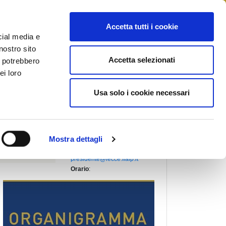
STAMPA
CONTATTI
MYFIAIP
Accetta tutti i cookie
cial media e
nostro sito
Accetta selezionati
i potrebbero
PRESIDENTE PROVINCIALE
:
ei loro
CHIRIACO' SABINA ELEONORA
Indirizzo
:
Usa solo i cookie necessari
VIA DEI PLATANI N.1
73013, GALATINA (Lecce)
Telefono
:
+39 338 4070032
Fax
:
Mostra dettagli
+39 0836 563993
Email
:
presidente@lecce.fiaip.it
Orario
: