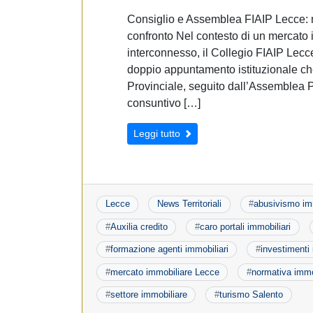
Consiglio e Assemblea FIAIP Lecce: m
confronto Nel contesto di un mercato
interconnesso, il Collegio FIAIP Lecc
doppio appuntamento istituzionale che
Provinciale, seguito dall’Assemblea P
consuntivo […]
Leggi tutto
Lecce
News Territoriali
#
abusivismo im
#
Auxilia credito
#
caro portali immobiliari
#
formazione agenti immobiliari
#
investimenti 
#
mercato immobiliare Lecce
#
normativa immo
#
settore immobiliare
#
turismo Salento