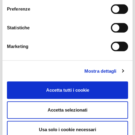
Marche
e
Preferenze
z
Molise
i
Piemonte
o
Statistiche
Puglia
n
Sardegna
e
Sicilia
Marketing
d
Toscana
e
Trentino-Alto Adige
l
Umbria
Mostra dettagli
c
o
Valle d'Aosta
n
Veneto
Accetta tutti i cookie
s
e
n
Accetta selezionati
s
o
Usa solo i cookie necessari