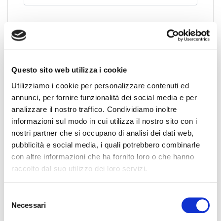
Questo sito web utilizza i cookie
Utilizziamo i cookie per personalizzare contenuti ed
News Territoriali
annunci, per fornire funzionalità dei social media e per
analizzare il nostro traffico. Condividiamo inoltre
Abruzzo
informazioni sul modo in cui utilizza il nostro sito con i
Basilicata
nostri partner che si occupano di analisi dei dati web,
Calabria
pubblicità e social media, i quali potrebbero combinarle
Campania
con altre informazioni che ha fornito loro o che hanno
Emilia Romagna
raccolto dal suo utilizzo dei loro servizi.
Friuli-Venezia Giulia
Lazio
S
Liguria
Necessari
e
Lombardia
l