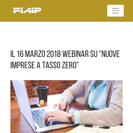
Skip
to
Federazione Italiana
content
FIAIP
Agenti Immobiliari
Professionali
Il 16 marzo 2018 webinar su “Nuove
imprese a Tasso Zero”