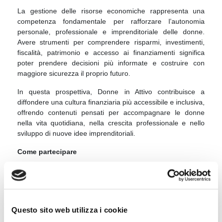
La gestione delle risorse economiche rappresenta una
competenza fondamentale per rafforzare l’autonomia
personale, professionale e imprenditoriale delle donne.
Avere strumenti per comprendere risparmi, investimenti,
fiscalità, patrimonio e accesso ai finanziamenti significa
poter prendere decisioni più informate e costruire con
maggiore sicurezza il proprio futuro.
In questa prospettiva, Donne in Attivo contribuisce a
diffondere una cultura finanziaria più accessibile e inclusiva,
offrendo contenuti pensati per accompagnare le donne
nella vita quotidiana, nella crescita professionale e nello
sviluppo di nuove idee imprenditoriali.
Come partecipare
La partecipazione a Donne in Attivo è gratuita e si svolge
online. Sul sito ufficiale del progetto sono disponibili il
calendario degli incontri, le modalità di iscrizione, i materiali
formativi e i video delle edizioni precedenti.
Questo sito web utilizza i cookie
Per maggiori informazioni e per iscriversi è possibile