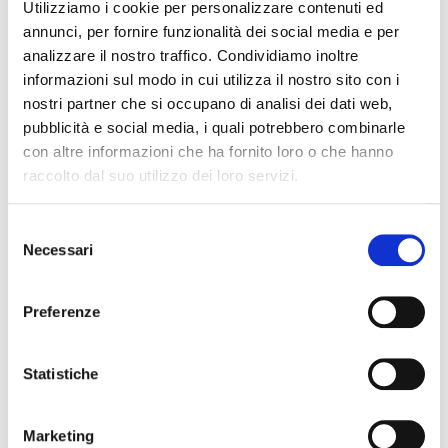
Utilizziamo i cookie per personalizzare contenuti ed
consultare il portale ufficiale:
www.donneinattivo.it
.
annunci, per fornire funzionalità dei social media e per
condividi
analizzare il nostro traffico. Condividiamo inoltre
informazioni sul modo in cui utilizza il nostro sito con i
nostri partner che si occupano di analisi dei dati web,
pubblicità e social media, i quali potrebbero combinarle
con altre informazioni che ha fornito loro o che hanno
Cognome Associato
raccolto dal suo utilizzo dei loro servizi.
S
Necessari
e
Nome Associato
l
e
Preferenze
z
Codice Associato FIAP
i
o
Statistiche
n
e
Collegio Regionale
Marketing
d