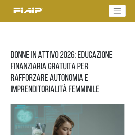
Skip
to
Federazione Italiana
content
FIAIP
Agenti Immobiliari
Professionali
Donne in Attivo 2026: educazione
finanziaria gratuita per
rafforzare autonomia e
imprenditorialità femminile