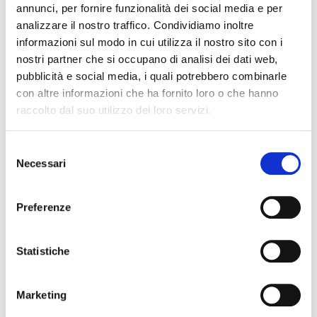
annunci, per fornire funzionalità dei social media e per
femminili rappresentano
tra il 30% e il 40% del totale
analizzare il nostro traffico. Condividiamo inoltre
delle imprese registrate
, mentre negli altri settori citati
informazioni sul modo in cui utilizza il nostro sito con i
arrivano a circa
un quarto del totale
.
nostri partner che si occupano di analisi dei dati web,
Un segnale positivo per il
pubblicità e social media, i quali potrebbero combinarle
con altre informazioni che ha fornito loro o che hanno
futuro dell’imprenditoria
raccolto dal suo utilizzo dei loro servizi.
femminile
S
Nonostante il lieve calo nel numero complessivo delle
Necessari
e
imprese guidate da donne, i dati evidenziano una
l
trasformazione importante:
l’imprenditoria femminile sta
e
diventando sempre più solida, strutturata e
Preferenze
competitiva
.
z
i
Un cambiamento che rafforza il ruolo delle donne nel
o
Statistiche
sistema economico italiano e che conferma l’importanza
n
delle politiche di sostegno all’imprenditorialità femminile,
e
anche attraverso iniziative di formazione, networking e
Marketing
accesso al credito.
d