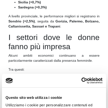
Sicilia (+0,7%)
Sardegna (+0,3%)
A livello provinciale, le performance migliori si registrano in
Sondrio (+2,5%)
, seguita da
Gorizia, Palermo, Bolzano,
Caltanissetta, Sassari e Trapani
.
I settori dove le donne
fanno più impresa
Alcuni ambiti economici continuano a essere
particolarmente caratterizzati dalla presenza femminile.
Tra questi:
servizi alla persona e assistenza sociale
istruzione e formazione
alloggio e ristorazione
agricoltura
Questo sito web utilizza i cookie
commercio
Utilizziamo i cookie per personalizzare contenuti ed
Nei servizi alla persona e nell’assistenza sociale, le imprese