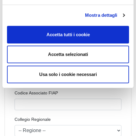
e
condividi
l
Mostra dettagli
c
o
n
Accetta tutti i cookie
s
Cognome Associato
e
n
Accetta selezionati
s
o
Nome Associato
Usa solo i cookie necessari
Codice Associato FIAP
Collegio Regionale