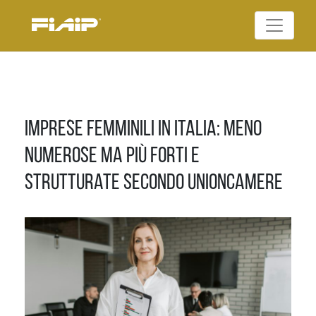
Skip
to
Federazione Italiana
content
FIAIP
Agenti Immobiliari
Professionali
Imprese femminili in Italia: meno
numerose ma più forti e
strutturate secondo Unioncamere