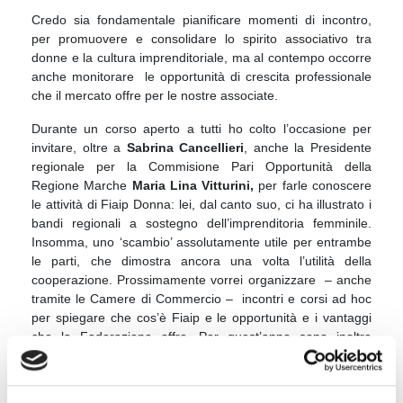
Credo sia fondamentale pianificare momenti di incontro,
per promuovere e consolidare lo spirito associativo tra
donne e la cultura imprenditoriale, ma al contempo occorre
anche monitorare le opportunità di crescita professionale
che il mercato offre per le nostre associate.
Durante un corso aperto a tutti ho colto l’occasione per
invitare, oltre a
Sabrina Cancellieri
, anche la Presidente
regionale per la Commisione Pari Opportunità della
Regione Marche
Maria Lina Vitturini,
per farle conoscere
le attività di Fiaip Donna: lei, dal canto suo, ci ha illustrato i
bandi regionali a sostegno dell’imprenditoria femminile.
Insomma, uno ‘scambio’ assolutamente utile per entrambe
le parti, che dimostra ancora una volta l’utilità della
cooperazione. Prossimamente vorrei organizzare – anche
tramite le Camere di Commercio – incontri e corsi ad hoc
per spiegare che cos’è Fiaip e le opportunità e i vantaggi
che la Federazione offre. Per quest’anno sono inoltre
previsti più corsi di formazione e aggiornamento,
naturalmente in presenza: il prossimo sarà incentrato sul
modello ‘
UNAFiaip
’, avrà luogo a maggio e lo stiamo