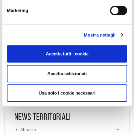
e
Marketing
d
e
Collegio Regionale
l
Mostra dettagli
c
o
n
Collegio Provinciale
Accetta tutti i cookie
s
e
n
Accetta selezionati
s
o
Usa solo i cookie necessari
News Territoriali
Abruzzo