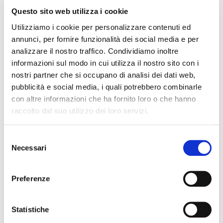
organizzando insieme al Collegio di Ascoli, accorpando ben
Questo sito web utilizza i cookie
tre province. Un modo per conoscerci, scambiare idee e
collaborare, seguendo quella che a mio avviso è la
mission
Utilizziamo i cookie per personalizzare contenuti ed
più bella di Fiaip Donna:
fare rete.
annunci, per fornire funzionalità dei social media e per
analizzare il nostro traffico. Condividiamo inoltre
informazioni sul modo in cui utilizza il nostro sito con i
condividi
nostri partner che si occupano di analisi dei dati web,
pubblicità e social media, i quali potrebbero combinarle
con altre informazioni che ha fornito loro o che hanno
raccolto dal suo utilizzo dei loro servizi.
Cognome Associato
S
Necessari
e
l
e
Nome Associato
Preferenze
z
i
o
Statistiche
Codice Associato FIAP
n