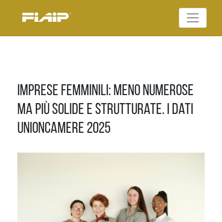
Skip
to
Federazione Italiana
content
FIAIP
Agenti Immobiliari
Professionali
Imprese femminili: meno numerose
ma più solide e strutturate. I dati
Unioncamere 2025