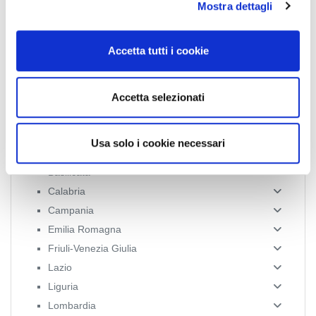
Mostra dettagli
c
o
n
Accetta tutti i cookie
s
e
n
Accetta selezionati
s
News Territoriali
o
Usa solo i cookie necessari
Abruzzo
Basilicata
Calabria
Campania
Emilia Romagna
Friuli-Venezia Giulia
Lazio
Liguria
Lombardia