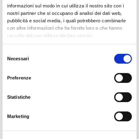
informazioni sul modo in cui utilizza il nostro sito con i
nostri partner che si occupano di analisi dei dati web,
Cognome Associato
pubblicità e social media, i quali potrebbero combinarle
con altre informazioni che ha fornito loro o che hanno
raccolto dal suo utilizzo dei loro servizi.
Nome Associato
S
Necessari
e
l
Codice Associato FIAP
e
Preferenze
z
i
Collegio Regionale
o
Statistiche
n
e
Marketing
d
Collegio Provinciale
e
l