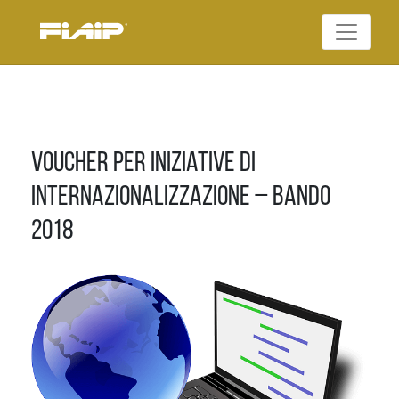
Skip
to
Federazione Italiana
content
FIAIP
Agenti Immobiliari
Professionali
Voucher per iniziative di
internazionalizzazione – Bando
2018