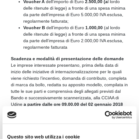
Voucher A
dell’importo di Euro
2.500,00 (a
l lordo
delle ritenute di legge) a fronte di una spesa minima
da parte dell’impresa di Euro 5.000,00 IVA esclusa,
regolarmente fatturata;
Voucher B
dell’importo di Euro
1.000,00
(al lordo
delle ritenute di legge) a fronte di una spesa minima
da parte dell’impresa di Euro 2.000,00 IVA esclusa,
regolarmente fatturata
Scadenza e modalità di presentazione delle domande
Le imprese interessate presentano, prima della data di
inizio delle iniziative di internazionalizzazione per le quali
viene richiesto l’incentivo, domanda di contributo, completa
di marca da bollo, redatta su apposito modello, compilata in
tutte le sue parti e comprensiva degli allegati previsti dal
Bando e successivamente scannerizzata, alla CCIAA di
Udine
a partire dalle ore 09.00.00 del 02 gennaio 2018
ed entro il 15 novembre 2018
ed esclusivamente con la
seguente modalità:
Posta elettronica certificata (PEC), in conformità alle norme
vigenti in materia inoltrata esclusivamente al seguente
Questo sito web utilizza i cookie
indirizzo:
contributi@ud.legalmail.camcom.it