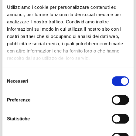
Utilizziamo i cookie per personalizzare contenuti ed
La domanda si considera validamente inviata se:
annunci, per fornire funzionalità dei social media e per
inviata da casella di posta elettronica certificata;
analizzare il nostro traffico. Condividiamo inoltre
firmata in originale, successivamente scannerizzata,
informazioni sul modo in cui utilizza il nostro sito con i
ed inviata tramite PEC unitamente ad un documento
nostri partner che si occupano di analisi dei dati web,
d’identità del legale rappresentante in corso di
pubblicità e social media, i quali potrebbero combinarle
validità;
con altre informazioni che ha fornito loro o che hanno
oppure
raccolto dal suo utilizzo dei loro servizi.
sottoscritta con firma digitale del legale
rappresentante e corredata dalla documentazione
richiesta.
S
Necessari
e
Non è ammessa la trasmissione di più domande di
contributo con un unico invio di Posta Elettronica Certificata
l
(PEC).
e
Preferenze
z
La data e ora di inoltro della domanda sono determinati
i
dalla data e ora del messaggio trasmesso a mezzo posta
o
Statistiche
elettronica certificata (PEC), con in allegato la domanda di
contributo, attestate dai dati di certificazione del messaggio,
n
che sono documentati e certificati dal gestore del sistema
e