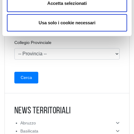
n
Accetta selezionati
s
o
Collegio Regionale
Usa solo i cookie necessari
Collegio Provinciale
News Territoriali
Abruzzo
Basilicata