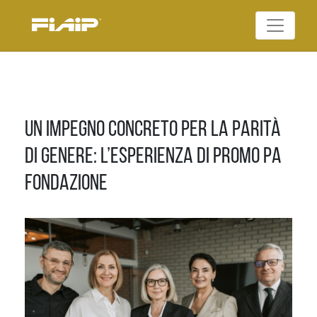
Skip
to
Federazione Italiana
content
FIAIP
Agenti Immobiliari
Professionali
Un impegno concreto per la Parità
di Genere: l’esperienza di PROMO PA
Fondazione