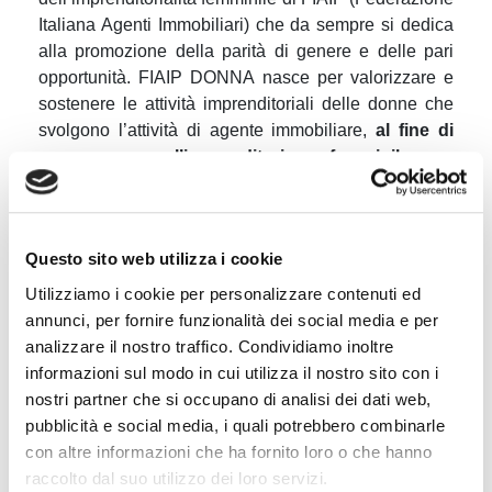
Italiana Agenti Immobiliari)
che da sempre si
dedica
alla promozione della parità di genere e delle pari
opportunità
. FIAIP DONNA
nasce per valorizzare e
sostenere le attività imprenditoriali delle donne che
svolgono l’attività di agente immobiliare,
al fine di
promuovere l’imprenditoria femminile e
l’occupazione in genere e il riconoscimento di
PROMO PA in questa ottica è particolarmente
qualificante per entrambi
, poichè promuove con
Questo sito web utilizza i cookie
cognizione di causa la cultura della parità di genere
mettendo in pratica strategie per comprendere e
Utilizziamo i cookie per personalizzare contenuti ed
affrontare la disparità nei luoghi di lavoro ed
annunci, per fornire funzionalità dei social media e per
evidenziando come le politiche di gestione del
analizzare il nostro traffico. Condividiamo inoltre
personale, quali la flessibilità lavorativa e la
informazioni sul modo in cui utilizza il nostro sito con i
conciliazione tra vita e lavoro, possano contribuire a
nostri partner che si occupano di analisi dei dati web,
promuovere una reale equità. Per noi è importante
pubblicità e social media, i quali potrebbero combinarle
riflettere e far riflettere su come andare oltre il rispetto
con altre informazioni che ha fornito loro o che hanno
formale delle norme per costruire una
cultura
raccolto dal suo utilizzo dei loro servizi.