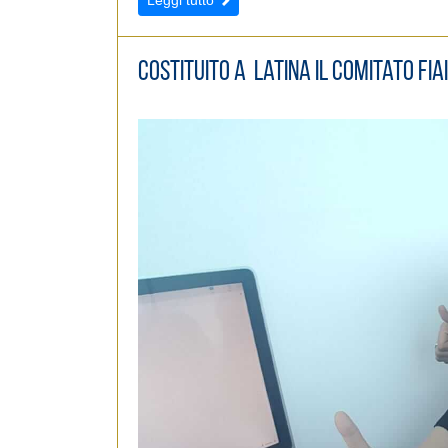
Leggi tutto
e
d
e
Costituito a Latina il Comitato Fia
l
c
o
n
s
e
n
s
o