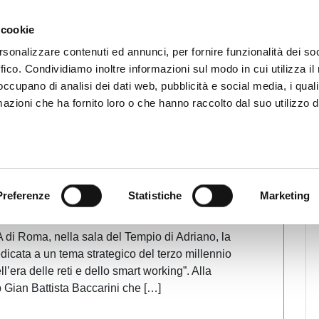
CHI SIAMO
SERVIZI
SETTORI OPERATIVI
RICERCA AGENTI
NEWS E 
 cookie
ti Immobiliari Professionali
rsonalizzare contenuti ed annunci, per fornire funzionalità dei so
ffico. Condividiamo inoltre informazioni sul modo in cui utilizza il 
 occupano di analisi dei dati web, pubblicità e social media, i qual
azioni che ha fornito loro o che hanno raccolto dal suo utilizzo d
Notizie
sta al Presidente Fiaip Gian Battista
Preferenze
Statistiche
Marketing
A di Roma, nella sala del Tempio di Adriano, la
icata a un tema strategico del terzo millennio
l’era delle reti e dello smart working”. Alla
p Gian Battista Baccarini che […]