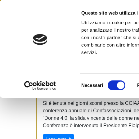
Skip
to
Questo sito web utilizza i
Federazione Italiana Agen
content
FIAIP
Utilizziamo i cookie per pe
per analizzare il nostro tra
con i nostri partner che si
combinarle con altre inform
servizi.
Donne 4.0 e smart working: Intervi
S
Baccarini
Necessari
e
l
Si è tenuta nei giorni scorsi presso la CCIA
e
conferenza annuale di Confassociazioni, ded
z
“Donne 4.0: la sfida vincente delle donne nel
i
Conferenza è intervenuto il Presidente Fiai
o
n