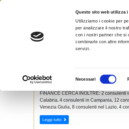
Skip
to
Questo sito web utilizza i
Federazione Italiana Agen
content
FIAIP
Utilizziamo i cookie per pe
per analizzare il nostro tra
con i nostri partner che si
combinarle con altre inform
servizi.
Consulente del Credito
S
Necessari
e
Se sei già un Consulente del Credito (in bas
l
FINANCE CERCA INOLTRE: 2 consulenti in Ab
e
Calabria, 4 consulenti in Campania, 12 cons
z
Venezia Giulia, 8 consulenti nel Lazio, 4 con
i
o
Leggi tutto
n