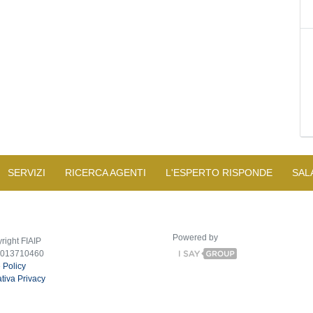
SERVIZI
RICERCA AGENTI
L'ESPERTO RISPONDE
SAL
Powered by
right FIAIP
2013710460
 Policy
tiva Privacy