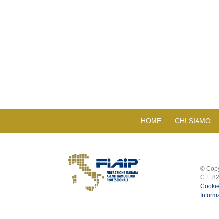
HOME
CHI SIAMO
© Copy
C.F. 8
Cookie
Informa