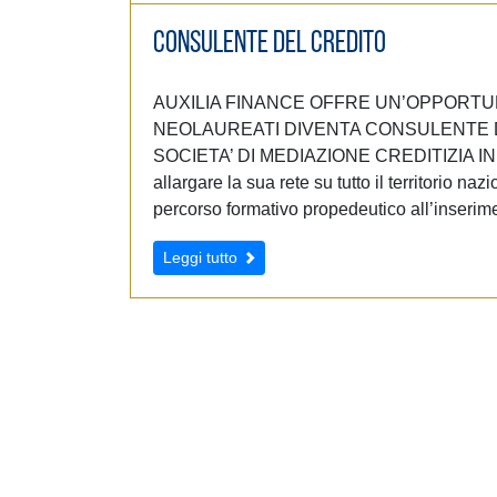
e
d
Consulente del Credito
e
l
AUXILIA FINANCE OFFRE UN’OPPORTUNI
c
NEOLAUREATI DIVENTA CONSULENTE D
o
SOCIETA’ DI MEDIAZIONE CREDITIZIA IN
n
allargare la sua rete su tutto il territorio 
s
percorso formativo propedeutico all’inserim
e
n
Leggi tutto
s
o