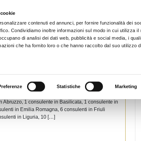
CHI SIAMO
SERVIZI
SETTORI OPERATIVI
RICERCA AGENTI
NEWS E 
 cookie
ti Immobiliari Professionali
rsonalizzare contenuti ed annunci, per fornire funzionalità dei so
ffico. Condividiamo inoltre informazioni sul modo in cui utilizza il 
 occupano di analisi dei dati web, pubblicità e social media, i qual
azioni che ha fornito loro o che hanno raccolto dal suo utilizzo d
Offerte lavoro
Preferenze
Statistiche
Marketing
e ai requisiti previsti dal Dlgs 141/2010), AUXILIA
ruzzo, 1 consulente in Basilicata, 1 consulente in
ulenti in Emilia Romagna, 6 consulenti in Friuli
sulenti in Liguria, 10 […]