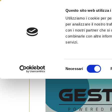
Skip
to
Questo sito web utilizza i
Federazione Italiana Agen
content
FIAIP
Utilizziamo i cookie per pe
per analizzare il nostro tra
Fiaip
con i nostri partner che si
combinarle con altre inform
servizi.
A Modena corso di formazione
Posted on
8 Novembre 2022
by
Ufficio S
S
Necessari
e
l
e
z
i
o
n