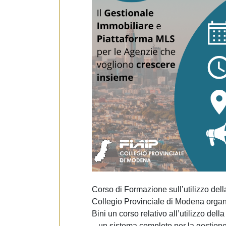
e
d
e
l
c
o
n
s
e
n
s
o
Corso di Formazione sull’utilizzo dell
Collegio Provinciale di Modena organi
Bini un corso relativo all’utilizzo del
– un sistema completo per la gestione