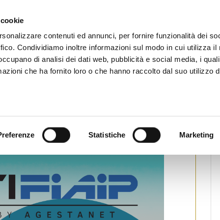
CHI SIAMO
SERVIZI
SETTORI OPERATIVI
RICERCA AGENTI
NEWS E 
 cookie
ti Immobiliari Professionali
rsonalizzare contenuti ed annunci, per fornire funzionalità dei so
ffico. Condividiamo inoltre informazioni sul modo in cui utilizza il 
 occupano di analisi dei dati web, pubblicità e social media, i qual
azioni che ha fornito loro o che hanno raccolto dal suo utilizzo d
 su GestiFIAIP
tampa
Preferenze
Statistiche
Marketing