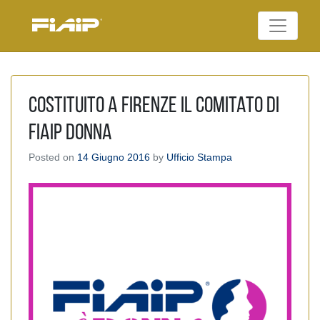
Skip
to
Federazione Italiana
content
FIAIP
Agenti Immobiliari
Professionali
Costituito a Firenze il Comitato di
FIAIP Donna
Posted on
14 Giugno 2016
by
Ufficio Stampa