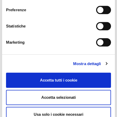
l
e
Preferenze
z
i
o
Statistiche
n
e
Marketing
d
News Territoriali
e
l
Abruzzo
Mostra dettagli
c
Basilicata
o
n
Calabria
Accetta tutti i cookie
s
Campania
e
Emilia Romagna
n
Accetta selezionati
Friuli-Venezia Giulia
s
Lazio
o
Liguria
Usa solo i cookie necessari