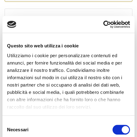
Cognome Associato
Questo sito web utilizza i cookie
Nome Associato
Utilizziamo i cookie per personalizzare contenuti ed
annunci, per fornire funzionalità dei social media e per
analizzare il nostro traffico. Condividiamo inoltre
Codice Associato FIAP
informazioni sul modo in cui utilizza il nostro sito con i
nostri partner che si occupano di analisi dei dati web,
pubblicità e social media, i quali potrebbero combinarle
con altre informazioni che ha fornito loro o che hanno
Collegio Regionale
raccolto dal suo utilizzo dei loro servizi.
S
Collegio Provinciale
Necessari
e