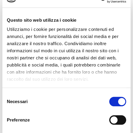
Questo sito web utilizza i cookie
Codice Associato FIAP
Utilizziamo i cookie per personalizzare contenuti ed
annunci, per fornire funzionalità dei social media e per
analizzare il nostro traffico. Condividiamo inoltre
Collegio Regionale
informazioni sul modo in cui utilizza il nostro sito con i
nostri partner che si occupano di analisi dei dati web,
pubblicità e social media, i quali potrebbero combinarle
con altre informazioni che ha fornito loro o che hanno
Collegio Provinciale
raccolto dal suo utilizzo dei loro servizi.
S
Necessari
e
l
e
Preferenze
z
i