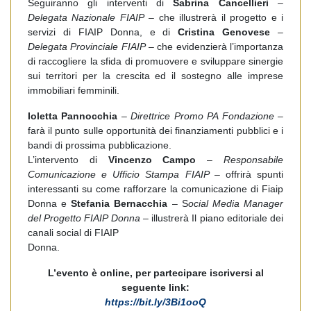
Seguiranno gli interventi di
Sabrina Cancellieri
–
Delegata Nazionale FIAIP
– che illustrerà il progetto e i
servizi di FIAIP Donna, e di
Cristina Genovese
–
Delegata Provinciale FIAIP
– che evidenzierà l’importanza
di raccogliere la sfida di promuovere e sviluppare sinergie
sui territori per la crescita ed il sostegno alle imprese
immobiliari femminili.
Ioletta Pannocchia
–
Direttrice Promo PA Fondazione –
farà il punto sulle opportunità dei finanziamenti pubblici e i
bandi di prossima pubblicazione.
L’intervento di
Vincenzo Campo
–
Responsabile
Comunicazione e Ufficio Stampa FIAIP –
offrirà spunti
interessanti su come rafforzare la comunicazione di Fiaip
Donna e
Stefania Bernacchia
– S
ocial Media Manager
del Progetto FIAIP Donna –
illustrerà Il piano editoriale dei
canali social di FIAIP
Donna.
L’evento è online, per partecipare iscriversi al
seguente link:
https://bit.ly/3Bi1ooQ