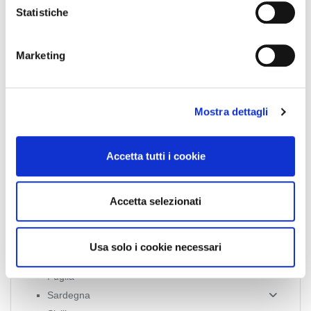
o
Statistiche
News Territoriali
n
e
Abruzzo
Marketing
d
Basilicata
e
Calabria
l
Campania
Mostra dettagli
c
Emilia Romagna
o
n
Friuli-Venezia Giulia
Accetta tutti i cookie
s
Lazio
e
Liguria
n
Accetta selezionati
Lombardia
s
Marche
o
Molise
Usa solo i cookie necessari
Piemonte
Puglia
Sardegna