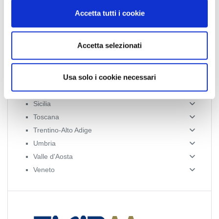
n
Liguria
Accetta tutti i cookie
s
Lombardia
e
Marche
n
Accetta selezionati
Molise
s
Piemonte
o
Usa solo i cookie necessari
Puglia
Sardegna
Sicilia
Toscana
Trentino-Alto Adige
Umbria
Valle d'Aosta
Veneto