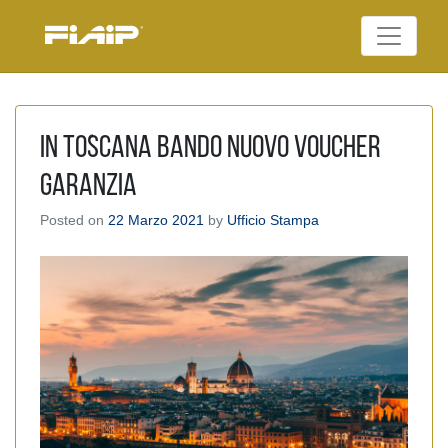
Skip
to
Federazione Italiana
content
FIAIP
Agenti Immobiliari
Professionali
In Toscana Bando Nuovo Voucher
Garanzia
Posted on
22 Marzo 2021
by
Ufficio Stampa