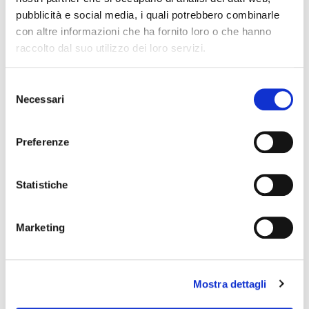
Collegio Provinciale
pubblicità e social media, i quali potrebbero combinarle
con altre informazioni che ha fornito loro o che hanno
raccolto dal suo utilizzo dei loro servizi.
S
Necessari
e
l
e
Preferenze
z
News Territoriali
i
o
Statistiche
Abruzzo
n
Basilicata
e
Marketing
Calabria
d
Campania
e
l
Emilia Romagna
Mostra dettagli
c
Friuli-Venezia Giulia
o
Lazio