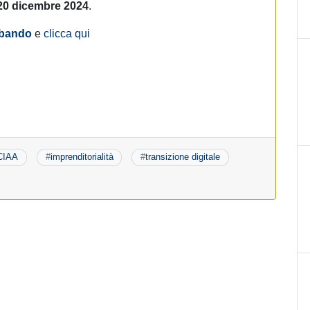
 20 dicembre 2024
.
bando
e
clicca qui
CIAA
#
imprenditorialità
#
transizione digitale