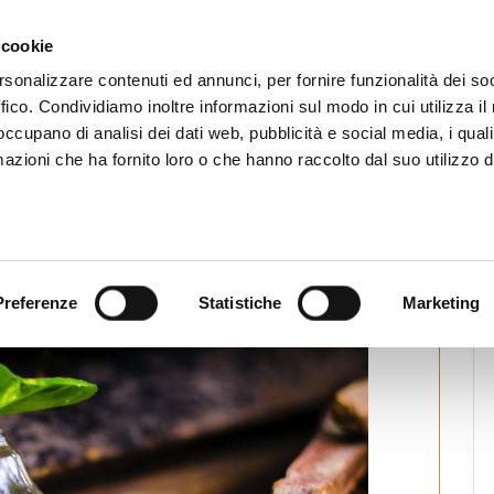
CHI SIAMO
SERVIZI
SETTORI OPERATIVI
RICERCA AGENTI
NEWS E 
 cookie
ti Immobiliari Professionali
rsonalizzare contenuti ed annunci, per fornire funzionalità dei so
ffico. Condividiamo inoltre informazioni sul modo in cui utilizza il 
 occupano di analisi dei dati web, pubblicità e social media, i qual
azioni che ha fornito loro o che hanno raccolto dal suo utilizzo d
zione della digitalizzazione
alerno
Stampa
Preferenze
Statistiche
Marketing