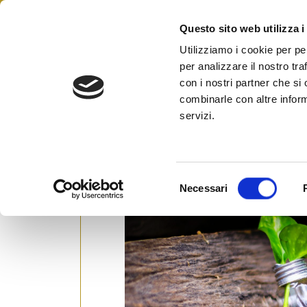
Skip
to
Questo sito web utilizza i
Federazione Italiana Agen
content
FIAIP
Utilizziamo i cookie per pe
per analizzare il nostro tra
con i nostri partner che si
combinarle con altre inform
Nuovo bando per la promo
servizi.
nelle MPMI alla CCIAA S
Posted on
12 Novembre 2024
by
Ufficio 
S
Necessari
e
l
e
z
i
o
n