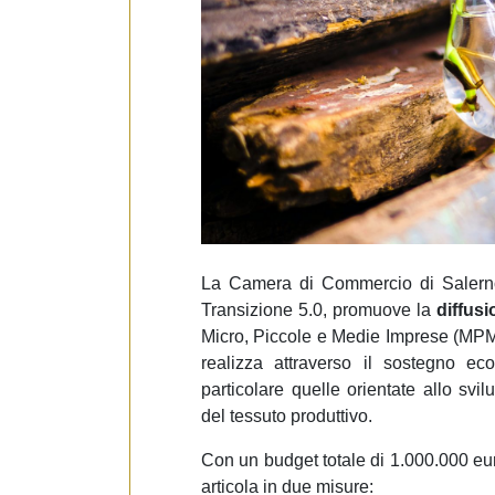
e
d
e
l
c
o
n
s
e
n
s
La Camera di Commercio di Salerno, 
o
Transizione 5.0, promuove la
diffusi
Micro, Piccole e Medie Imprese (MPMI) 
realizza attraverso il sostegno eco
particolare quelle orientate allo svi
del tessuto produttivo.
Con un budget totale di 1.000.000 euro
articola in due misure: