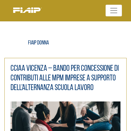
Skip
to
Federazione Italiana
content
FIAIP
Agenti Immobiliari
Professionali
Fiaip Donna
CCIAA Vicenza – Bando per concessione di
CONTRIBUTI ALLE MPM IMPRESE A SUPPORTO
DELL’ALTERNANZA SCUOLA LAVORO