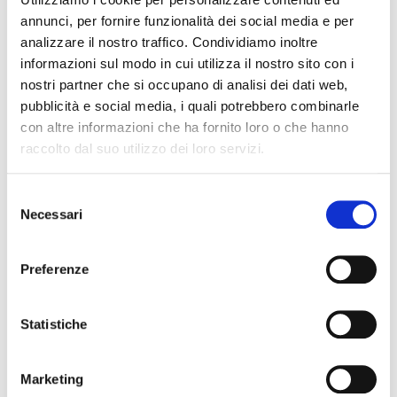
della Commissione europea,
annunci, per fornire funzionalità dei social media e per
analizzare il nostro traffico. Condividiamo inoltre
Leggi tutto
informazioni sul modo in cui utilizza il nostro sito con i
nostri partner che si occupano di analisi dei dati web,
pubblicità e social media, i quali potrebbero combinarle
Disciplinare per l’erogazione di Voucher
con altre informazioni che ha fornito loro o che hanno
Digitali I4.0 – MISURA A – Anno 2018
raccolto dal suo utilizzo dei loro servizi.
S
Necessari
e
l
e
Preferenze
z
i
o
Statistiche
n
e
Marketing
d