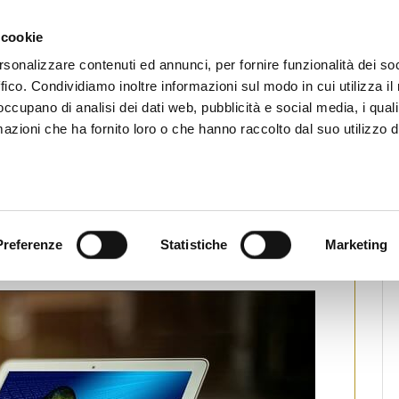
CHI SIAMO
SERVIZI
SETTORI OPERATIVI
RICERCA AGENTI
NEWS E 
 cookie
ti Immobiliari Professionali
rsonalizzare contenuti ed annunci, per fornire funzionalità dei so
ffico. Condividiamo inoltre informazioni sul modo in cui utilizza il 
 occupano di analisi dei dati web, pubblicità e social media, i qual
azioni che ha fornito loro o che hanno raccolto dal suo utilizzo d
Fiaip Donna
one di interesse per iniziative di
Preferenze
Statistiche
Marketing