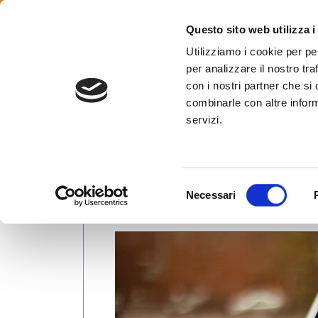
Skip
to
Questo sito web utilizza i
Federazione Italiana Agen
content
FIAIP
Utilizziamo i cookie per pe
per analizzare il nostro tra
con i nostri partner che si
combinarle con altre inform
servizi.
Regione Emilia Romagna: manifestazi
S
promozione
Necessari
e
l
e
z
i
o
n