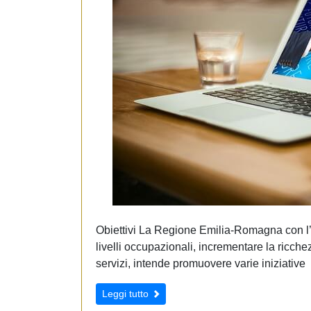
e
d
e
l
c
o
n
s
e
n
s
o
Obiettivi La Regione Emilia-Romagna con l’o
livelli occupazionali, incrementare la ricche
servizi, intende promuovere varie iniziative
Leggi tutto