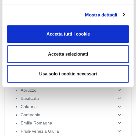
e
l
Collegio Provinciale
Mostra dettagli
c
o
n
Accetta tutti i cookie
s
e
n
Accetta selezionati
s
o
Usa solo i cookie necessari
News Territoriali
Abruzzo
Basilicata
Calabria
Campania
Emilia Romagna
Friuli-Venezia Giulia