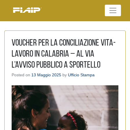
Skip
to
Federazione Italiana
content
FIAIP
Agenti Immobiliari
Professionali
Voucher per la conciliazione vita-
lavoro in Calabria – Al via
l’Avviso pubblico a sportello
Posted on
13 Maggio 2025
by
Ufficio Stampa