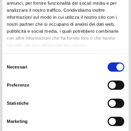
Bandi e Finanziamenti
Fiaip Donna
#
Calabria
annunci, per fornire funzionalità dei social media e per
analizzare il nostro traffico. Condividiamo inoltre
#
conciliazione vita-lavoro
#
Voucher
informazioni sul modo in cui utilizza il nostro sito con i
nostri partner che si occupano di analisi dei dati web,
pubblicità e social media, i quali potrebbero combinarle
Cognome Associato
con altre informazioni che ha fornito loro o che hanno
raccolto dal suo utilizzo dei loro servizi.
S
Nome Associato
Necessari
e
l
e
Preferenze
Codice Associato FIAP
z
i
o
Statistiche
n
Collegio Regionale
e
Marketing
d