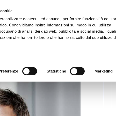
CHI SIAMO
SERVIZI
SETTORI OPERATIVI
RICERCA AGENTI
NEWS E 
 cookie
ti Immobiliari Professionali
rsonalizzare contenuti ed annunci, per fornire funzionalità dei so
ffico. Condividiamo inoltre informazioni sul modo in cui utilizza il 
 occupano di analisi dei dati web, pubblicità e social media, i qual
azioni che ha fornito loro o che hanno raccolto dal suo utilizzo d
e Vestager: ‘L’emergenza
ndo una sfida per tutti’
mpa
Preferenze
Statistiche
Marketing