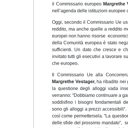
il Commissario europeo
Margrethe 
nell’agenda delle istituzioni europee
Oggi, secondo il Commissario Ue us
reddito, ma anche quelle a reddito med
europei non hanno risorse
economiche
della Comunità europea è stato negat
sufficienti.
Un dato che cresce e ch
invitato tutti gli esecutivi a lavorar
che europeo.
Il Commissario Ue alla Concorrenz
Margrethe Vestager,
ha ribadito nei 
la questione degli alloggi vada inse
verranno: “D
obbiamo continuare a gara
soddisfino i bisogni fondamentali dei
sono gli alloggi a prezzi accessibili“.
così come permettersela. “
La questio
delle sfide del prossimo mandato“, s