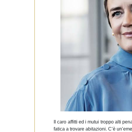
e
d
e
l
c
o
n
s
e
n
s
o
Il caro affitti ed i mutui troppo alti p
fatica a trovare abitazioni. C’è un’emer