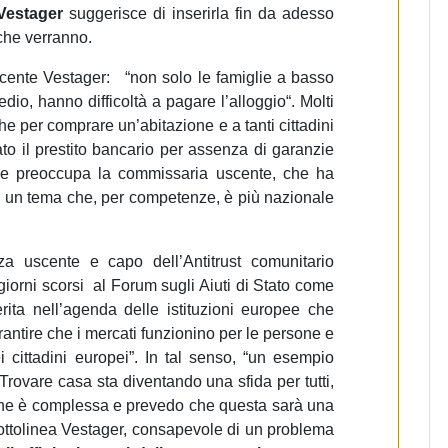
Vestager
suggerisce di inserirla fin da adesso
 che verranno.
cente Vestager: “n
on solo le famiglie a basso
io, hanno difficoltà a pagare l’alloggio“. Molti
 per comprare un’abitazione e a tanti cittadini
o il prestito bancario per assenza di garanzie
e preoccupa la commissaria uscente, che ha
e su un tema che, per competenze, è più nazionale
a uscente e capo dell’Antitrust comunitario
giorni scorsi al Forum sugli Aiuti di Stato come
rita nell’agenda delle istituzioni europee che
ntire che i mercati funzionino per le persone e
 cittadini europei”.
In tal senso, “u
n esempio
Trovare casa sta diventando una sfida per tutti,
ne è complessa e prevedo che questa sarà una
ottolinea Vestager, consapevole di un problema