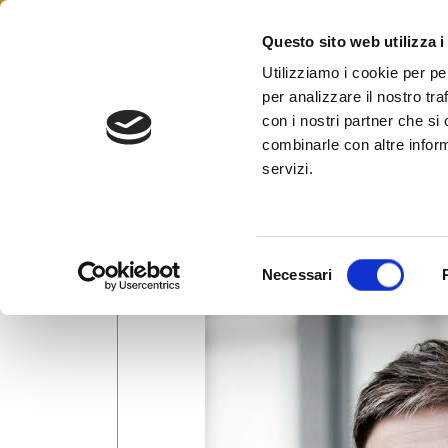
Skip
to
Questo sito web utilizza i
Federazione Italiana Agen
content
FIAIP
Utilizziamo i cookie per pe
per analizzare il nostro tra
con i nostri partner che si
combinarle con altre inform
Il Commissario Ue uscent
servizi.
alloggi in Ue sta diventa
Posted on
11 Maggio 2024
by
Ufficio Sta
S
Necessari
e
l
e
z
i
o
n