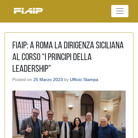
Skip
to
Federazione Italiana
content
FIAIP
Agenti Immobiliari
Professionali
FIAIP: A Roma la dirigenza siciliana
al corso “i Principi della
Leadership”
Posted on
25 Marzo 2023
by
Ufficio Stampa